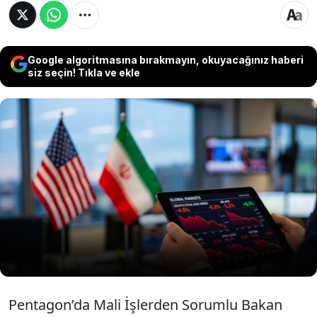
Google algoritmasına bırakmayın, okuyacağınız haberi
siz seçin! Tıkla ve ekle
ABD Savunma Bakanlığı’ndan yapılan
açıklamaya göre, ABD ile İsrail’in İran’a karşı
yürüttüğü askeri sürecin maliyeti yaklaşık 29
milyar dolara yükseldi. Rakamın bakım-onarım
ve operasyon giderleriyle birlikte daha da
artabileceği belirtiliyor.
Pentagon’da Mali İşlerden Sorumlu Bakan