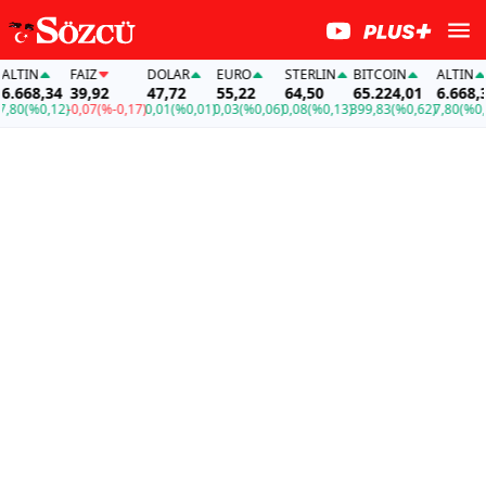
IN
FAİZ
DOLAR
EURO
STERLIN
BITCOIN
ALTIN
68,34
39,92
47,72
55,22
64,50
65.224,01
6.668,34
0
(%0,12)
-0,07
(%-0,17)
0,01
(%0,01)
0,03
(%0,06)
0,08
(%0,13)
399,83
(%0,62)
7,80
(%0,12)
-