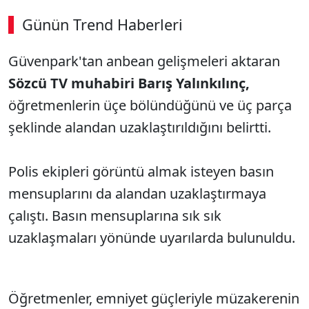
Günün Trend Haberleri
00:01
/ 08:15
Güvenpark'tan anbean gelişmeleri aktaran
Sesi Aç
Sözcü TV muhabiri Barış Yalınkılınç,
öğretmenlerin üçe bölündüğünü ve üç parça
şeklinde alandan uzaklaştırıldığını belirtti.
Polis ekipleri görüntü almak isteyen basın
mensuplarını da alandan uzaklaştırmaya
çalıştı. Basın mensuplarına sık sık
uzaklaşmaları yönünde uyarılarda bulunuldu.
Öğretmenler, emniyet güçleriyle müzakerenin