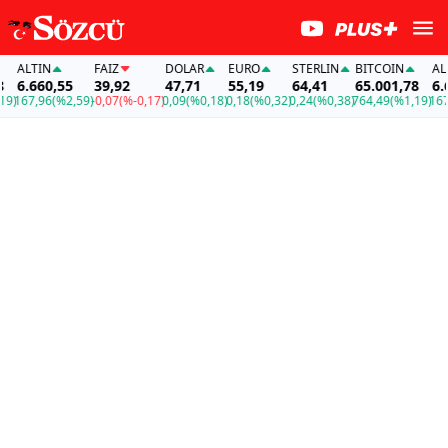
ALTIN
FAİZ
DOLAR
EURO
STERLIN
BITCOIN
ALTI
6.660,55
39,92
47,71
55,19
64,41
65.001,78
6.66
)
167,96
(%2,59)
-0,07
(%-0,17)
0,09
(%0,18)
0,18
(%0,32)
0,24
(%0,38)
764,49
(%1,19)
167,9