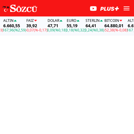
ALTIN
FAİZ
DOLAR
EURO
STERLIN
BITCOIN
ALTIN
6.660,55
39,92
47,71
55,19
64,41
64.880,01
6.66
167,96
(%2,59)
-0,07
(%-0,17)
0,09
(%0,18)
0,18
(%0,32)
0,24
(%0,38)
-52,38
(%-0,08)
167,9