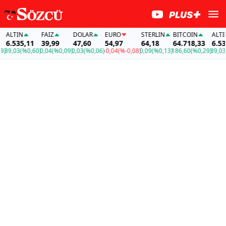
TIN
FAİZ
DOLAR
EURO
STERLIN
BITCOIN
ALTIN
535,11
39,99
47,60
54,97
64,18
64.718,33
6.535,11
03
(%0,60)
0,04
(%0,09)
0,03
(%0,06)
-0,04
(%-0,08)
0,09
(%0,13)
186,60
(%0,29)
39,03
(%0,