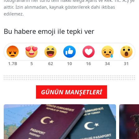
fotoğrafların her türlü telif hakkı Mega Ajans ve Rek. Tic. A.Ş'ye
aittir. İzin alınmadan, kaynak gösterilerek dahi iktibas
edilemez.
Bu habere emoji ile tepki ver
GÜNÜN MANŞETLERİ