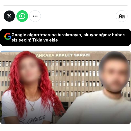
Google algoritmasına bırakmayın, okuyacağınız haberi
siz seçin! Tıkla ve ekle
Ankara’da gazeteci N.N.A., eski erkek arkadaşı
polis memuru M.E.G. hakkında cinsel saldırı,
şantaj ve şiddet iddialarıyla şikayetçi olurken,
hazırlanan bilimsel mütalaa raporunda da
şiddet, darp ve cinsel saldırıya ilişkin bulgular
tespit edildi.