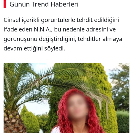
Günün Trend Haberleri
00:03
/ 09:08
Cinsel içerikli görüntülerle tehdit edildiğini
Sesi Aç
ifade eden N.N.A., bu nedenle adresini ve
görünüşünü değiştirdiğini, tehditler almaya
devam ettiğini söyledi.