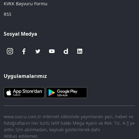
KVKK Başvuru Formu
RSS
Sosyal Medya
Uygulamalarımız
www.sozcu.com.tr internet sitesinde yayınlanan yazı, haber ve
fotoğrafların her türlü telif hakkı Mega Ajans ve Rek. Tic. A.Ş'ye
aittir. İzin alınmadan, kaynak gösterilerek dahi
iktibas edilemez.