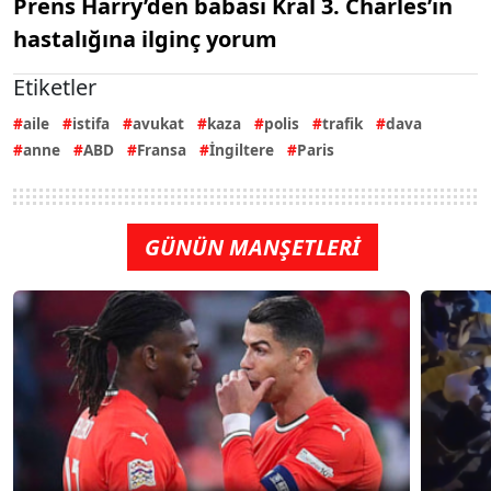
Prens Harry’den babası Kral 3. Charles’ın
hastalığına ilginç yorum
Etiketler
aile
istifa
avukat
kaza
polis
trafik
dava
anne
ABD
Fransa
İngiltere
Paris
GÜNÜN MANŞETLERİ