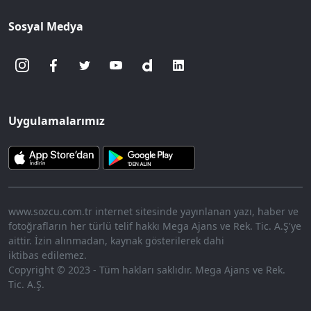
Sosyal Medya
Uygulamalarımız
www.sozcu.com.tr internet sitesinde yayınlanan yazı, haber ve
fotoğrafların her türlü telif hakkı Mega Ajans ve Rek. Tic. A.Ş'ye
aittir. İzin alınmadan, kaynak gösterilerek dahi
iktibas edilemez.
Copyright © 2023 - Tüm hakları saklıdır. Mega Ajans ve Rek.
Tic. A.Ş.