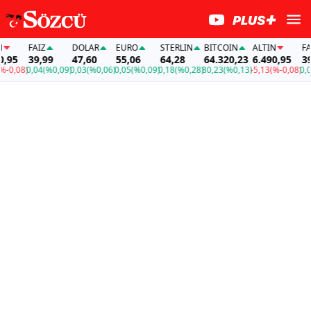
FAİZ
DOLAR
EURO
STERLIN
BITCOIN
ALTIN
FAİZ
5
39,99
47,60
55,06
64,28
64.320,23
6.490,95
39,9
,08)
0,04
(%0,09)
0,03
(%0,06)
0,05
(%0,09)
0,18
(%0,28)
80,23
(%0,13)
-5,13
(%-0,08)
0,04
(%