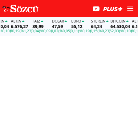
ALTIN
FAİZ
DOLAR
EURO
STERLIN
BITCOIN
ALTI
,04
6.576,27
39,99
47,59
55,12
64,24
64.530,04
6.57
,10)
80,19
(%1,23)
0,04
(%0,09)
0,02
(%0,05)
0,11
(%0,19)
0,15
(%0,23)
62,03
(%0,10)
80,19