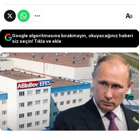
Google algoritmasına bırakmayın, okuyacağınız haberi
siz seçin! Tıkla ve ekle
Rusya'da faaliyet gösteren bira üreticisi AB InBev
Efes'in varlıklarına ve üretim tesislerine geçici
yönetim atanması kararlaştırıldı. Rusya Devlet
Başkanı Vladimir Putin'in imzaladığı
kararnameye göre, şirketin varlıkları geçici
olarak GK Vmeste adlı kuruluş tarafından
yönetilecek.