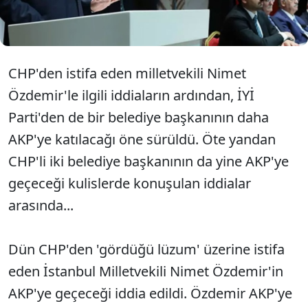
ölçüde' kesin olduğunu söylerken, biri için ise
görüşmelerin sürdüğünü belirtti.
CHP'den istifa eden milletvekili Nimet
Özdemir'le ilgili iddiaların ardından, İYİ
Parti'den de bir belediye başkanının daha
AKP'ye katılacağı öne sürüldü. Öte yandan
CHP'li iki belediye başkanının da yine AKP'ye
geçeceği kulislerde konuşulan iddialar
arasında...
Dün CHP'den 'gördüğü lüzum' üzerine istifa
eden İstanbul Milletvekili Nimet Özdemir'in
AKP'ye geçeceği iddia edildi. Özdemir AKP'ye