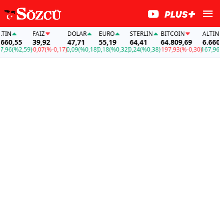
N
FAİZ
DOLAR
EURO
STERLIN
BITCOIN
ALTIN
0,55
39,92
47,71
55,19
64,41
64.809,69
6.660,5
6
(%2,59)
-0,07
(%-0,17)
0,09
(%0,18)
0,18
(%0,32)
0,24
(%0,38)
-197,93
(%-0,30)
167,96
(%2