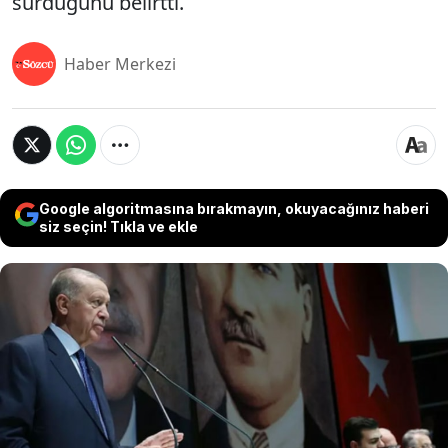
sürdüğünü belirtti.
Haber Merkezi
Google algoritmasına bırakmayın, okuyacağınız haberi
siz seçin! Tıkla ve ekle
İktidara yakın gazeteci Sinan Burhan CHP'den
istifa eden İstanbul milletvekili Nimet Özdemir ile
İYİ Parti'den istifa etmesi beklenen Nevşehir
Belediye Başkanı Rasim Arı'nın 25 Haziran'da
AKP'ye katılacağını söyledi. Burhan, CHP'li iki
belediye başkanının AKP'ye katılımının 'büyük