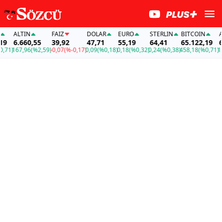
ALTIN
FAİZ
DOLAR
EURO
STERLIN
BITCOIN
ALT
6.660,55
39,92
47,71
55,19
64,41
65.122,19
6.
71)
167,96
(%2,59)
-0,07
(%-0,17)
0,09
(%0,18)
0,18
(%0,32)
0,24
(%0,38)
458,18
(%0,71)
167