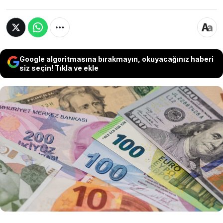
Google algoritmasına bırakmayın, okuyacağınız haberi
siz seçin! Tıkla ve ekle
TCMB verilerine göre reel efektif döviz kuru
endeksi mayısta TÜFE bazında 0,44 puan
gerileyerek 105,55'e indi. Türk lirası yıllık bazda
reel olarak değer kazancını korurken, döviz
kurlarındaki yükseliş endeks üzerinde aşağı
yönlü baskı oluşturdu.