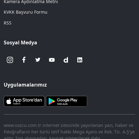
Kamera Aydınlatma Metni
KVKK Başvuru Formu
RSS
Sosyal Medya
Uygulamalarımız
www.sozcu.com.tr internet sitesinde yayınlanan yazı, haber ve
fotoğrafların her türlü telif hakkı Mega Ajans ve Rek. Tic. A.Ş'ye
aittir. İzin alınmadan, kaynak gösterilerek dahi