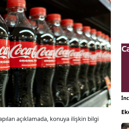
Cola’nın dolap ve raf uygulamalarına ilişkin yeni
lemeyle, satış noktalarında rakip markalara
an alanın yüzde 35 seviyesine çıkarıldığı aktarıldı.
İnc
Ek
pılan açıklamada, konuya ilişkin bilgi