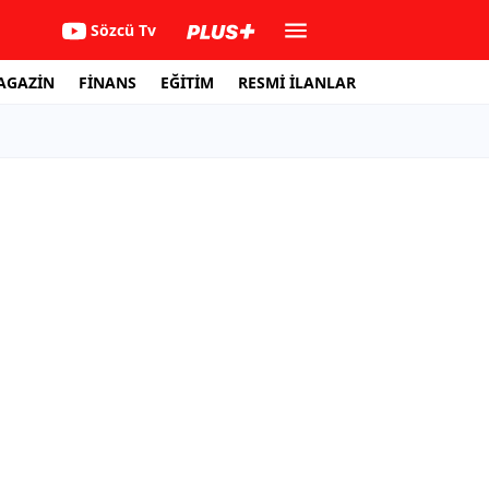
Sözcü Tv
AGAZİN
FİNANS
EĞİTİM
RESMİ İLANLAR