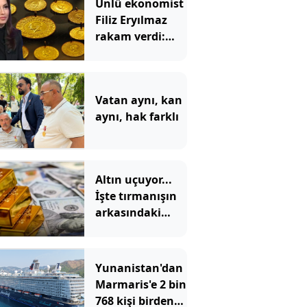
Ünlü ekonomist
Filiz Eryılmaz
rakam verdi:
İşte altının
geleceği seviye
Vatan aynı, kan
aynı, hak farklı
Altın uçuyor...
İşte tırmanışın
arkasındaki
neden...
Yunanistan'dan
Marmaris'e 2 bin
768 kişi birden