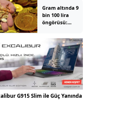
Gram altında 9
bin 100 lira
öngörüsü:
Yükseliş için o
tarihe işaret
edildi
alibur G915 Slim ile Güç Yanında