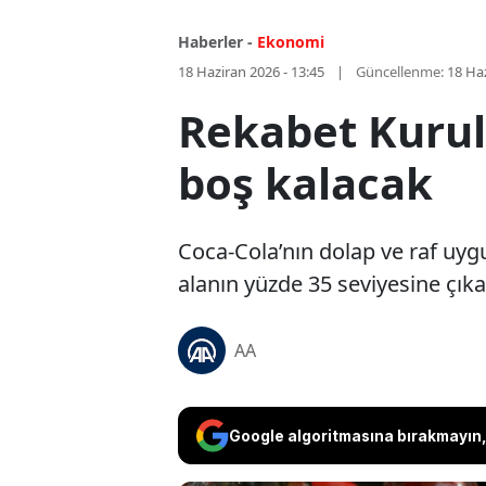
Haberler -
Ekonomi
18 Haziran 2026 - 13:45
Güncellenme:
18 Haz
Rekabet Kurulu
boş kalacak
Coca-Cola’nın dolap ve raf uygu
alanın yüzde 35 seviyesine çıkarı
AA
Google algoritmasına bırakmayın, 