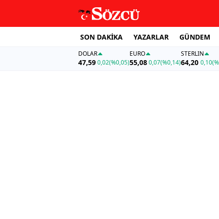
SON DAKİKA
YAZARLAR
GÜNDEM
DOLAR
EURO
STERLIN
47,59
55,08
64,20
0,02
(%0,05)
0,07
(%0,14)
0,10
(%