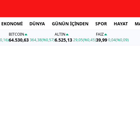
EKONOMİ
DÜNYA
GÜNÜN İÇİNDEN
SPOR
HAYAT
M
BITCOIN
ALTIN
FAİZ
64.530,63
6.525,13
39,99
0,16)
364,38
(%0,57)
29,05
(%0,45)
0,04
(%0,09)