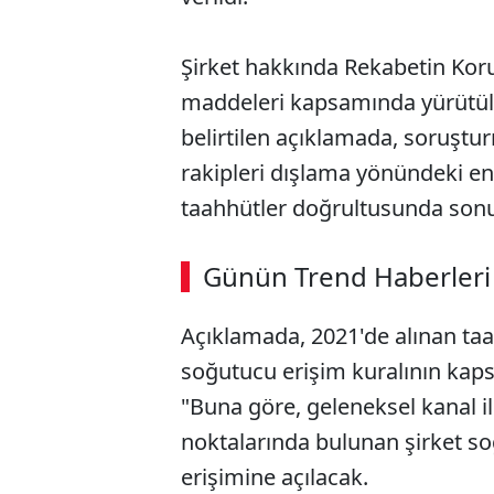
Şirket hakkında Rekabetin Kor
maddeleri kapsamında yürütüle
belirtilen açıklamada, soruştu
rakipleri dışlama yönündeki en
taahhütler doğrultusunda sonuç
ABERİ OKU
➜
Günün Trend Haberleri
Açıklamada, 2021'de alınan ta
SÖZCÜ SON DAKİKA
soğutucu erişim kuralının kapsa
"Buna göre, geleneksel kanal il
noktalarında bulunan şirket so
erişimine açılacak.