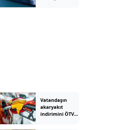
akın etti
Vatandaşın
akaryakıt
indirimini ÖTV
yuttu!