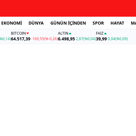
EKONOMİ
DÜNYA
GÜNÜN İÇİNDEN
SPOR
HAYAT
M
BITCOIN
ALTIN
FAİZ
64.517,39
6.498,95
39,99
%0,14)
-169,55
(%-0,26)
2,87
(%0,04)
0,04
(%0,09)