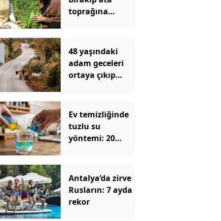
toprağına
döndüler:
Üniversiteli iki
kardeş şimdi
48 yaşındaki
herkese ilham
adam geceleri
oluyor
ortaya çıkıp
etrafa leş
bırakıyordu:
Nedeni tüm
Ev temizliğinde
mahalleyi
tuzlu su
şaşırttı
yöntemi: 20
yıllık ev
hanımları bile
deniyor
Antalya’da zirve
Rusların: 7 ayda
rekor