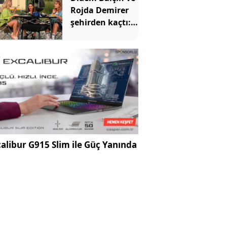
Rojda Demirer
şehirden kaçtı:
İstanbul'un yanı
başında
karavanda kız
kıza kamp yaptı
alibur G915 Slim ile Güç Yanında