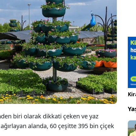
Konya'daki Selçuklu Çiçek Bahçesi,
ziyaretçilerini ağırlamak için gün sayıyor.
Kir
Ya
nden biri olarak dikkati çeken ve yaz
ağırlayan alanda, 60 çeşitte 395 bin çiçek