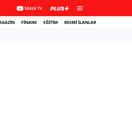
Sözcü Tv
AGAZİN
FİNANS
EĞİTİM
RESMİ İLANLAR