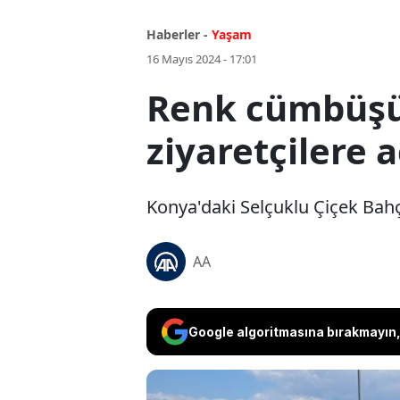
Haberler -
Yaşam
16 Mayıs 2024 - 17:01
Renk cümbüşü: 
ziyaretçilere 
Konya'daki Selçuklu Çiçek Bahçe
AA
Google algoritmasına bırakmayın, 