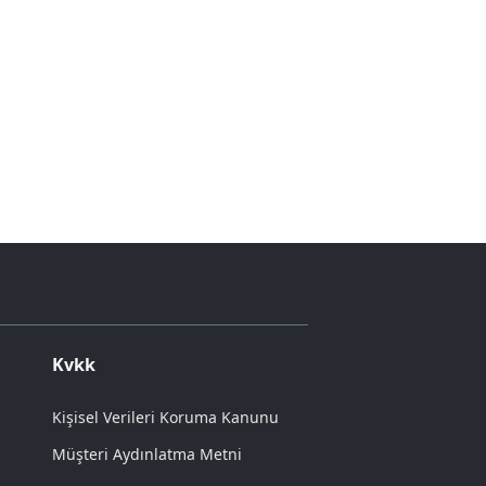
Kvkk
Kişisel Verileri Koruma Kanunu
Müşteri Aydınlatma Metni