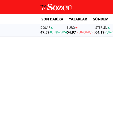
SON DAKİKA
YAZARLAR
GÜNDEM
DOLAR
EURO
STERLIN
47,59
54,97
64,19
0,03
(%0,05)
-0,04
(%-0,08)
0,09
(