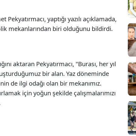
t Pekyatırmacı, yaptığı yazılı açıklamada,
lik mekanlarından biri olduğunu bildirdi.
ğını aktaran Pekyatırmacı, "Burası, her yıl
Sesi Aç
 buluşturduğumuz bir alan. Yaz döneminde
inin de ilgi odağı olan bir mekanımız.
ğırlamak için yoğun şekilde çalışmalarımızı
.