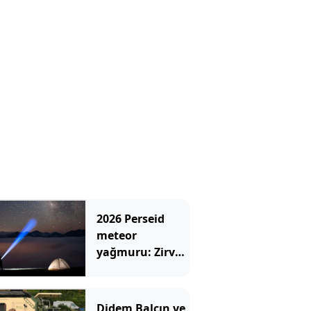
2026 Perseid
meteor
yağmuru: Zirve
tarihi ve izleme
rehberi
Didem Balçın ve