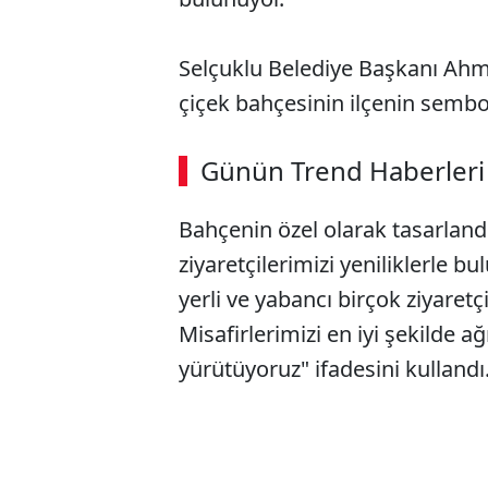
Selçuklu Belediye Başkanı Ahme
çiçek bahçesinin ilçenin sembo
ABERİ OKU
➜
Günün Trend Haberleri
00:02
/ 09:08
Bahçenin özel olarak tasarlandı
ziyaretçilerimizi yeniliklerle
yerli ve yabancı birçok ziyaretç
Misafirlerimizi en iyi şekilde a
yürütüyoruz" ifadesini kullandı