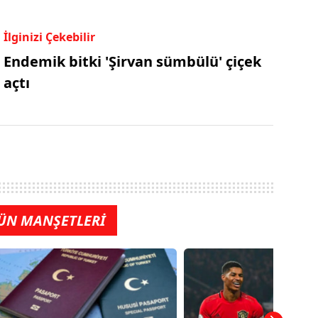
İlginizi Çekebilir
Endemik bitki 'Şirvan sümbülü' çiçek
açtı
ÜN MANŞETLERİ