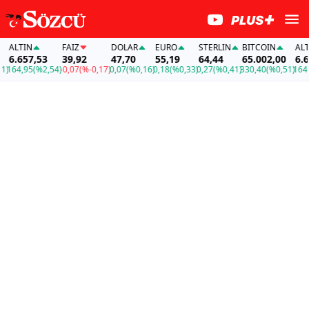
ALTIN
FAİZ
DOLAR
EURO
STERLIN
BITCOIN
ALTIN
6.657,53
39,92
47,70
55,19
64,44
65.002,00
6.657
64,95
(%2,54)
-0,07
(%-0,17)
0,07
(%0,16)
0,18
(%0,33)
0,27
(%0,41)
330,40
(%0,51)
164,95