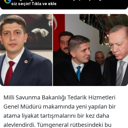
siz seçin! Tıkla ve ekle
MSB'de yapılan atama liyakat
tartışmalarını alevlendirdi. Rizeli
kaymakam 33 yaşında Tümgeneral
oldu.
Milli Savunma Bakanlığı Tedarik Hizmetleri
Genel Müdürü makamında yeni yapılan bir
atama liyakat tartışmalarını bir kez daha
alevlendirdi. Tümgeneral rütbesindeki bu