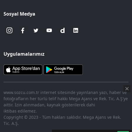
Sosyal Medya
Uygulamalarımız
www.sozcu.com.tr internet sitesinde yayınlanan yazı, haber ve
fotoğrafların her türlü telif hakkı Mega Ajans ve Rek. Tic. A.Ş'ye
aittir. İzin alınmadan, kaynak gösterilerek dahi
iktibas edilemez.
Copyright © 2023 - Tüm hakları saklıdır. Mega Ajans ve Rek.
Tic. A.Ş.
360p
Loaded
:
Sesi
10.45%
Aç