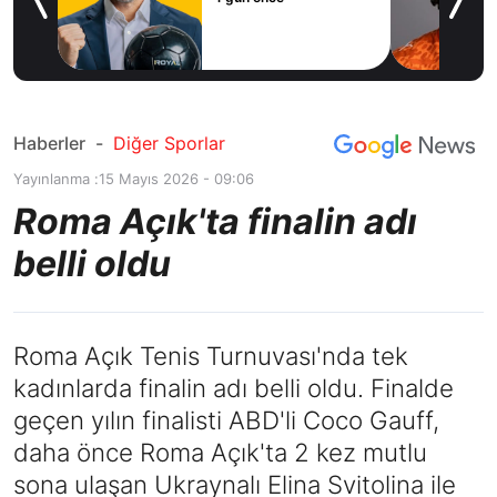
icius
Haberler
-
Diğer Sporlar
Yayınlanma :
15 Mayıs 2026 - 09:06
Roma Açık'ta finalin adı
belli oldu
Roma Açık Tenis Turnuvası'nda tek
kadınlarda finalin adı belli oldu. Finalde
geçen yılın finalisti ABD'li Coco Gauff,
daha önce Roma Açık'ta 2 kez mutlu
sona ulaşan Ukraynalı Elina Svitolina ile