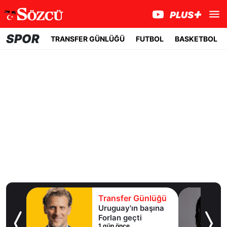
SPOR
TRANSFER GÜNLÜĞÜ
FUTBOL
BASKETBOL
lüğü
Transfer Günlüğü
ışma
Uruguay'ın başına
al
Forlan geçti
1 gün önce