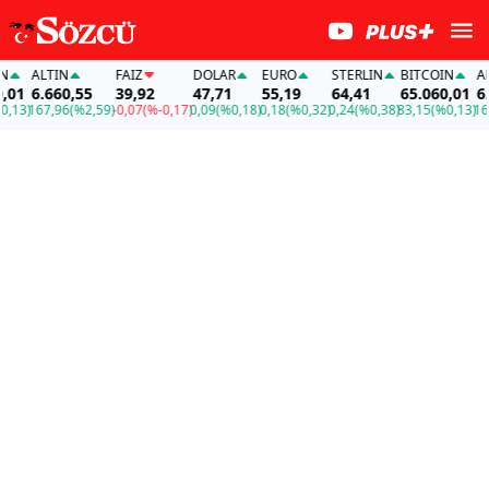
ALTIN
FAİZ
DOLAR
EURO
STERLIN
BITCOIN
ALTI
1
6.660,55
39,92
47,71
55,19
64,41
65.060,01
6.66
3)
167,96
(%2,59)
-0,07
(%-0,17)
0,09
(%0,18)
0,18
(%0,32)
0,24
(%0,38)
83,15
(%0,13)
167,9