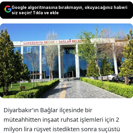
Google algoritmasına bırakmayın, okuyacağınız haberi
siz seçin! Tıkla ve ekle
Bağlar Belediyesi’nin AKP’li başkan, başkan
yardımcısı ve imar müdürünün yargılandığı
davanın iddianamesinde sanıkların rüşveti
35 binden, 50 bin liraya yükselttikleri yer
aldı.
Diyarbakır’ın Bağlar ilçesinde bir
müteahhitten inşaat ruhsat işlemleri için 2
milyon lira rüşvet istedikten sonra suçüstü