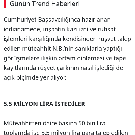
Günün Trend Haberleri
00:02
/ 08:06
Cumhuriyet Başsavcılığınca hazırlanan
Sesi Aç
iddianamede, inşaatın kazı izni ve ruhsat
işlemleri karşılığında kendisinden rüşvet talep
edilen müteahhit N.B.’nin sanıklarla yaptığı
görüşmelere ilişkin ortam dinlemesi ve tape
kayıtlarında rüşvet çarkının nasıl işlediği de
açık biçimde yer alıyor.
5.5 MİLYON LİRA İSTEDİLER
Müteahhitten daire başına 50 bin lira
toplamda ise 5.5 milyon lira para talep edilen