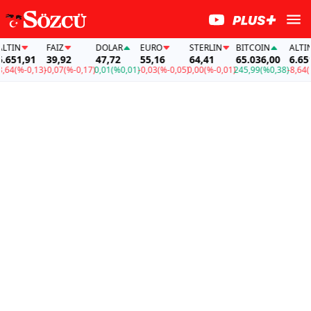
N
FAİZ
DOLAR
EURO
STERLIN
BITCOIN
ALTIN
1,91
39,92
47,72
55,16
64,41
65.036,00
6.651,91
%-0,13)
-0,07
(%-0,17)
0,01
(%0,01)
-0,03
(%-0,05)
0,00
(%-0,01)
245,99
(%0,38)
-8,64
(%-0,