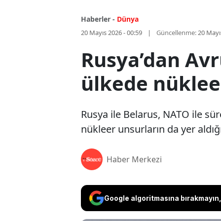
Haberler -
Dünya
20 Mayıs 2026 - 00:59
Güncellenme:
20 Mayı
Rusya’dan Avr
ülkede nüklee
Rusya ile Belarus, NATO ile sür
nükleer unsurların da yer aldığı
Haber Merkezi
Google algoritmasına bırakmayın, 