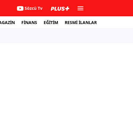
Sözcü Tv
AGAZİN
FİNANS
EĞİTİM
RESMİ İLANLAR