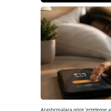
Uzmanlar, saba
boyunca enerji
Özellikle alar
vücudun biyoloj
Araştırmalara göre 'erteleme a