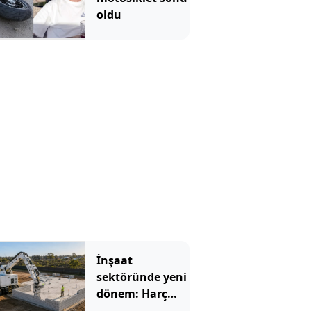
oldu
İnşaat
sektöründe yeni
dönem: Harç
kullanmıyor,