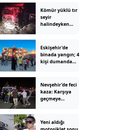
Kömür yüklü tır
seyir
halindeyken
alev alev yandı
Eskişehir'de
binada yangın; 4
kişi dumandan
etkilendi
Nevşehir'de feci
kaza: Karşıya
geçmeye
çalışırken
otomobil çarptı
Yeni aldığı
motosiklet sonu