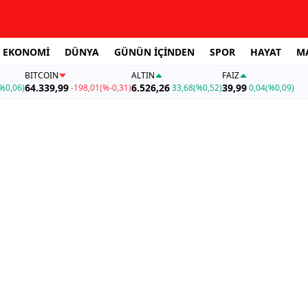
EKONOMİ
DÜNYA
GÜNÜN İÇİNDEN
SPOR
HAYAT
M
BITCOIN
ALTIN
FAİZ
64.339,99
6.526,26
39,99
%0,06)
-198,01
(%-0,31)
33,68
(%0,52)
0,04
(%0,09)