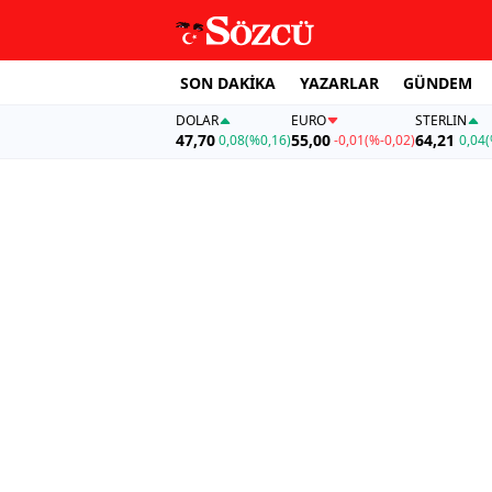
SON DAKİKA
YAZARLAR
GÜNDEM
DOLAR
EURO
STERLIN
47,70
55,00
64,21
0,08
(%0,16)
-0,01
(%-0,02)
0,04
(