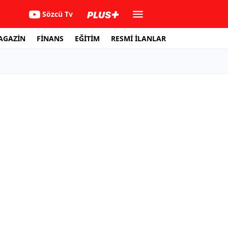
Sözcü Tv
AGAZİN
FİNANS
EĞİTİM
RESMİ İLANLAR