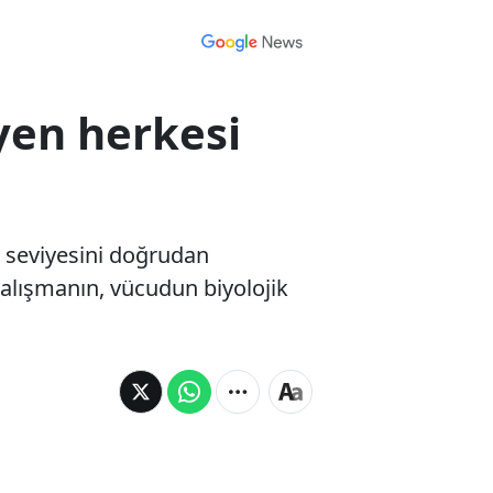
yen herkesi
i seviyesini doğrudan
çalışmanın, vücudun biyolojik