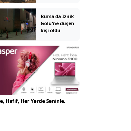
blokları tek tek
diziyor
Bursa'da İznik
Gölü'ne düşen
kişi öldü
e, Hafif, Her Yerde Seninle.