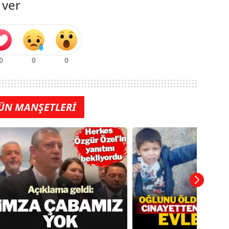
 ver
ÜN MANŞETLERİ