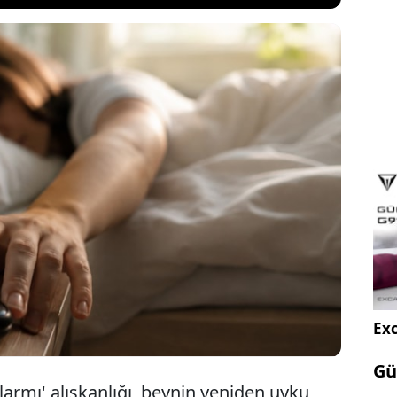
h uyanır uyanmaz yapılan bazı alışkanlıkların gün
 seviyesini doğrudan etkileyebileceğini söylüyor.
mı erteledikten sonra tekrar uyumaya çalışmanın,
ik ritmini olumsuz etkileyebildiği belirtiliyor.
Exc
Gü
larmı' alışkanlığı, beynin yeniden uyku