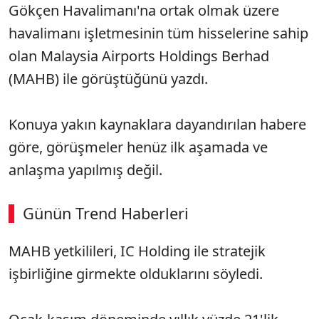
Gökçen Havalimanı'na ortak olmak üzere
havalimanı işletmesinin tüm hisselerine sahip
olan Malaysia Airports Holdings Berhad
(MAHB) ile görüştüğünü yazdı.
Konuya yakın kaynaklara dayandırılan habere
göre, görüşmeler henüz ilk aşamada ve
anlaşma yapılmış değil.
Günün Trend Haberleri
00:03
/ 08:06
MAHB yetkilileri, IC Holding ile stratejik
Sesi Aç
işbirliğine girmekte olduklarını söyledi.