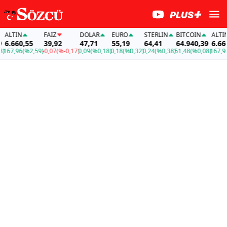
TIN
FAİZ
DOLAR
EURO
STERLIN
BITCOIN
ALTIN
660,55
39,92
47,71
55,19
64,41
64.940,39
6.660,5
7,96
(%2,59)
-0,07
(%-0,17)
0,09
(%0,18)
0,18
(%0,32)
0,24
(%0,38)
51,48
(%0,08)
167,96
(%2