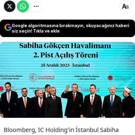
Google algoritmasına bırakmayın, okuyacağınız haberi
siz seçin! Tıkla ve ekle
İstanbul Sabiha Gökçen Havalimanı'nın tüm
işletme haklarını elinde bulunduran Malezyalı
şirket, ortaklık için IC Holding ile görüşüyor. IC
Holding Ulaştırma ve Altyapı Grup Başkanı
Serhat Soğukpınar, Sabiha Gökçen'e CEO
olarak atandı.
Bloomberg, IC Holding'in İstanbul Sabiha