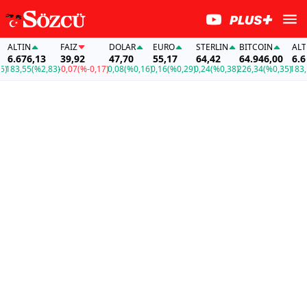
ALTIN
FAİZ
DOLAR
EURO
STERLIN
BITCOIN
ALTIN
6.676,13
39,92
47,70
55,17
64,42
64.946,00
6.676
83,55
(%2,83)
-0,07
(%-0,17)
0,08
(%0,16)
0,16
(%0,29)
0,24
(%0,38)
226,34
(%0,35)
183,55