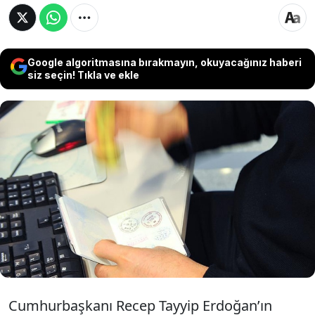
Google algoritmasına bırakmayın, okuyacağınız haberi
siz seçin! Tıkla ve ekle
Türkiye ile Suudi Arabistan arasında
diplomatik ve hususi pasaport sahiplerini
kapsayan karşılıklı vize muafiyeti anlaşması
Resmi Gazete’de yayımlanarak yürürlüğe
girdi.
Cumhurbaşkanı Recep Tayyip Erdoğan’ın