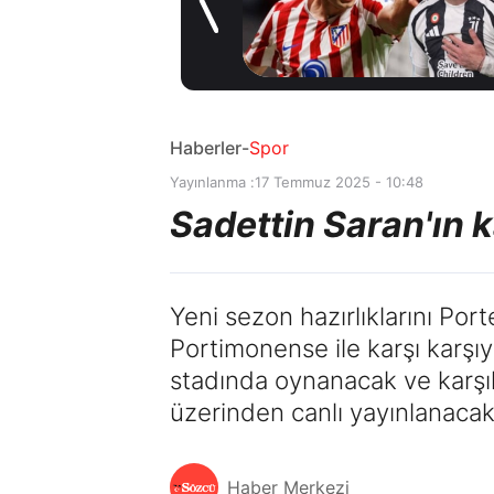
Rus yıldızı istiyor!
16 saat önce
İlle de Batrakov
Haberler
-
Spor
Yayınlanma :
17 Temmuz 2025 - 10:48
Sadettin Saran'ın k
Yeni sezon hazırlıklarını Po
Portimonense ile karşı karşı
stadında oynanacak ve karşıl
üzerinden canlı yayınlanacak
Haber Merkezi