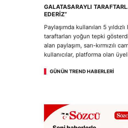
GALATASARAYLI TARAFTARLAR
EDERIZ”
Paylaşımda kullanılan 5 yıldızlı
taraftarları yoğun tepki göste
alan paylaşım, sarı-kırmızılı ca
kullanıcılar, platforma olan üyeli
ABERİ OKU
➜
GÜNÜN TREND HABERLERI
00:02
/ 08:06