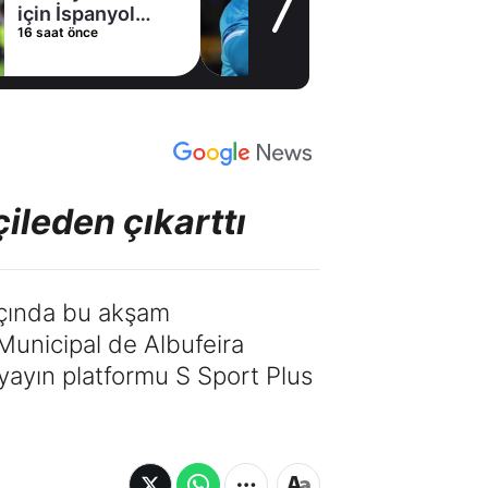
için İspanyol
16 saat önce
deviyle masaya
oturdu!
çileden çıkarttı
maçında bu akşam
Municipal de Albufeira
 yayın platformu S Sport Plus