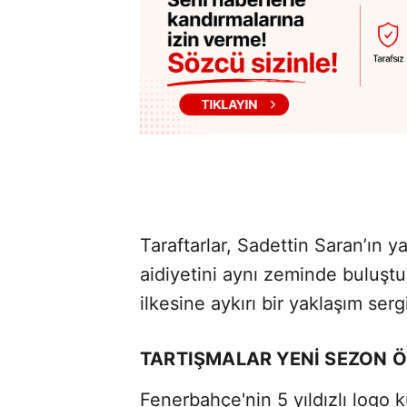
Taraftarlar, Sadettin Saran’ın ya
aidiyetini aynı zeminde buluştur
ilkesine aykırı bir yaklaşım ser
TARTIŞMALAR YENI SEZON Ö
Fenerbahçe'nin 5 yıldızlı logo k