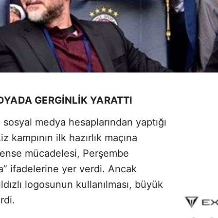
EDYADA GERGINLIK YARATTI
i sosyal medya hesaplarından yaptığı
z kampının ilk hazırlık maçına
onense mücadelesi, Perşembe
” ifadelerine yer verdi. Ancak
ldızlı logosunun kullanılması, büyük
rdi.