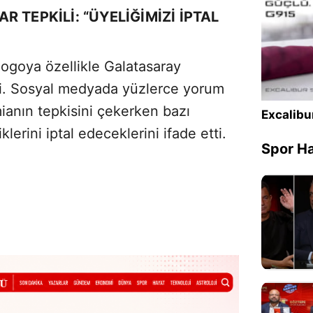
 TEPKILI: “ÜYELIĞIMIZI İPTAL
 logoya özellikle Galatasaray
rdi. Sosyal medyada yüzlerce yorum
mianın tepkisini çekerken bazı
Excalibu
klerini iptal edeceklerini ifade etti.
Spor Ha
Sesi Aç