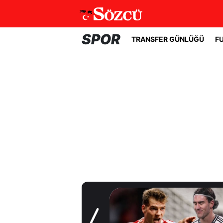
SPOR
TRANSFER GÜNLÜĞÜ
F
Transfer Günlüğü
Dursun Özbek, 10
numara oynayan