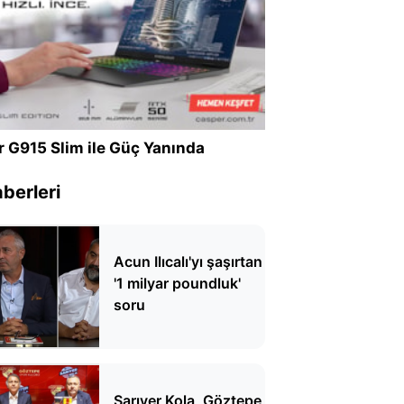
r G915 Slim ile Güç Yanında
berleri
Acun Ilıcalı'yı şaşırtan
'1 milyar poundluk'
soru
Sarıyer Kola, Göztepe