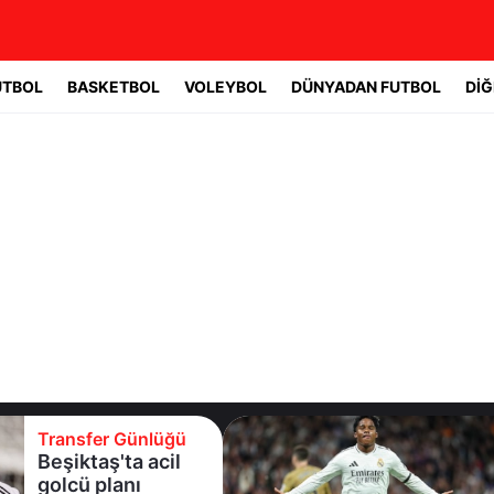
UTBOL
BASKETBOL
VOLEYBOL
DÜNYADAN FUTBOL
DİĞ
Transfer Günlüğü
Beşiktaş'ta acil
golcü planı