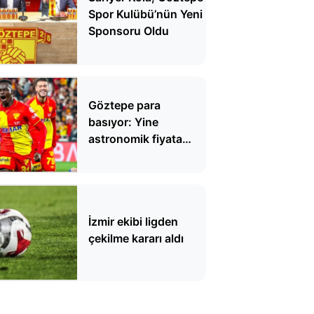
Spor Kulübü’nün Yeni
Sponsoru Oldu
Göztepe para
basıyor: Yine
astronomik fiyata
satıyorlar
İzmir ekibi ligden
çekilme kararı aldı