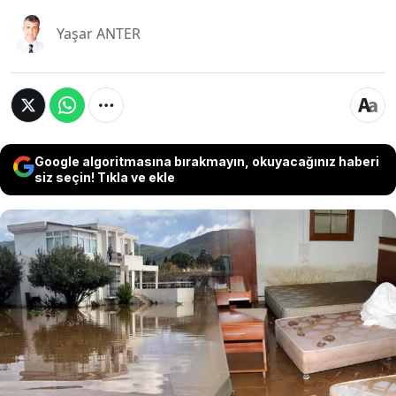
Yaşar ANTER
Google algoritmasına bırakmayın, okuyacağınız haberi
siz seçin! Tıkla ve ekle
Muğla’nın Bodrum ilçesinde son 48 saattir
aralıklarla etkili olan sağanak yağış turistik
ilçenin alt yapısında hasara yol açtı, bazı villalar
sular altında kaldı.Muğla’nın Bodrum ilçesinde
son 48 saatte aralıklarla etkili olan sağanak yağış
özellikle Akyarlar ve Bitez Mahallesi’nde alt
yapıda hasara yol açtı.