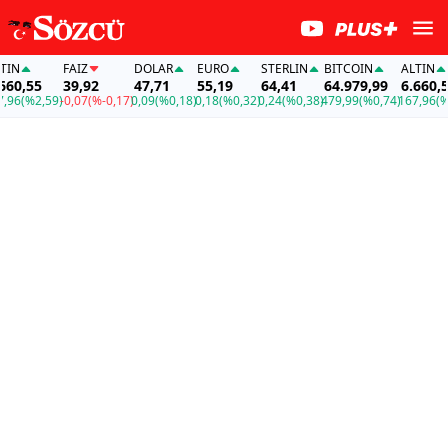
N
FAİZ
DOLAR
EURO
STERLIN
BITCOIN
ALTIN
0,55
39,92
47,71
55,19
64,41
64.979,99
6.660,55
6
(%2,59)
-0,07
(%-0,17)
0,09
(%0,18)
0,18
(%0,32)
0,24
(%0,38)
479,99
(%0,74)
167,96
(%2,