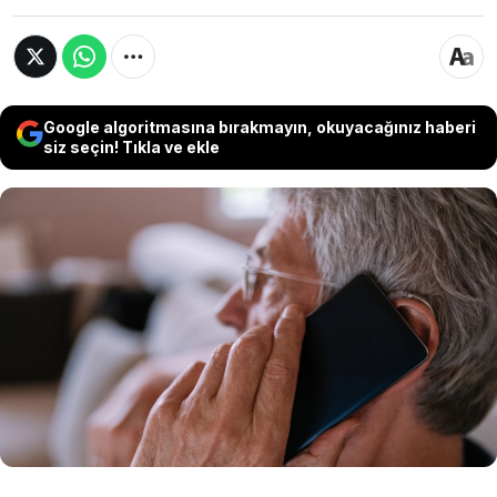
Google algoritmasına bırakmayın, okuyacağınız haberi
siz seçin! Tıkla ve ekle
Telefon dolandırıcıları sinsi yöntemlerine bir
yenisini daha ekledi. Son dönemde yabancı
numaralardan gelen ve "Beni duyuyor
musunuz?" sorusuyla başlayan aramalar,
uzmanları harekete geçirdi. İşte vereceğiniz tek
bir cevapla hayatınızı karartabilecek o tehlikenin
detayları...