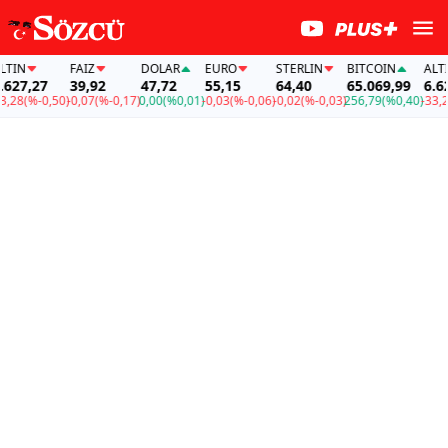
N
FAİZ
DOLAR
EURO
STERLIN
BITCOIN
ALTIN
7,27
39,92
47,72
55,15
64,40
65.069,99
6.627,
8
(%-0,50)
-0,07
(%-0,17)
0,00
(%0,01)
-0,03
(%-0,06)
-0,02
(%-0,03)
256,79
(%0,40)
-33,28
(%