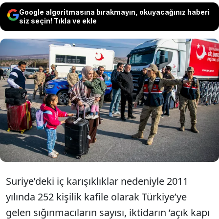
Google algoritmasına bırakmayın, okuyacağınız haberi
siz seçin! Tıkla ve ekle
Dönecekleri söylenen sığınmacılar kalıcı
oluyor. Büyükelçi, “Ekonomiye çok
katkıları var, onları nasıl
değerlendirebiliriz, artık bunu
konuşacağız” dedi.
Suriye’deki iç karışıklıklar nedeniyle 2011
yılında 252 kişilik kafile olarak Türkiye’ye
gelen sığınmacıların sayısı, iktidarın ‘açık kapı