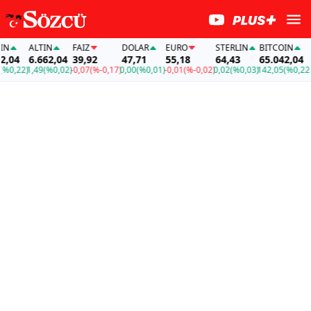
ALTIN
FAİZ
DOLAR
EURO
STERLIN
BITCOIN
AL
04
6.662,04
39,92
47,71
55,18
64,43
65.042,04
6.
,22)
1,49
(%0,02)
-0,07
(%-0,17)
0,00
(%0,01)
-0,01
(%-0,02)
0,02
(%0,03)
142,05
(%0,22)
1,4