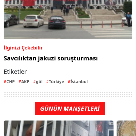
İlginizi Çekebilir
Savcılıktan jakuzi soruşturması
Etiketler
CHP
AKP
gül
Türkiye
İstanbul
GÜNÜN MANŞETLERİ