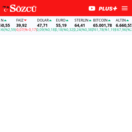
FAİZ
DOLAR
EURO
STERLIN
BITCOIN
ALTIN
FA
39,92
47,71
55,19
64,41
65.001,78
6.660,55
3
,59)
-0,07
(%-0,17)
0,09
(%0,18)
0,18
(%0,32)
0,24
(%0,38)
761,78
(%1,19)
167,96
(%2,59)
-0,