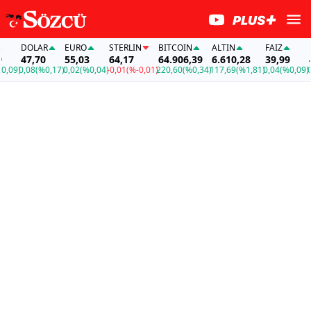
DOLAR
EURO
STERLIN
BITCOIN
ALTIN
FAİZ
DO
47,70
55,03
64,17
64.906,39
6.610,28
39,99
47
09)
0,08
(%0,17)
0,02
(%0,04)
-0,01
(%-0,01)
220,60
(%0,34)
117,69
(%1,81)
0,04
(%0,09)
0,0