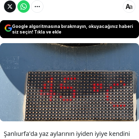
Google algoritmasına bırakmayın, okuyacağınız haberi
siz seçin! Tıkla ve ekle
Şanlıurfa'da hava sıcaklığının 45 dereceye
ulaşmasıyla vatandaşlar serinlemek için
parklara ve gölgelik alanlara akın etti. Sıcaktan
bunalan çocuklar su kanallarında serinlerken,
tarihi çarşılarda ise alışveriş için vantilatörlü
önlemler alındı.
Şanlıurfa'da yaz aylarının iyiden iyiye kendini