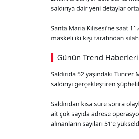
saldırıya dair yeni detaylar orta
Santa Maria Kilisesi'ne saat 11.
maskeli iki kişi tarafından silahl
ABERİ OKU
➜
Günün Trend Haberleri
00:03
/ 02:14
Saldırıda 52 yaşındaki Tuncer 
saldırıyı gerçekleştiren şüpheli
Saldırıdan kısa süre sonra olayl
ait çok sayıda adrese operasy
alınanların sayıları 51'e yükseld