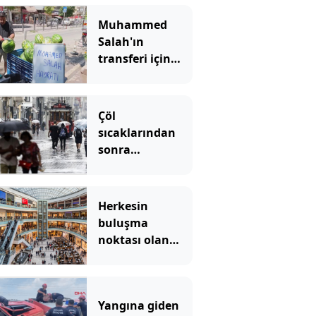
Muhammed
Salah'ın
transferi için
karpuz adayıp
dağıttı!
Çöl
sıcaklarından
sonra
ferahlatacak
yağmur molası
Herkesin
buluşma
noktası olan
ünlü AVM
2027'ye kadar
kapatıldı
Yangına giden