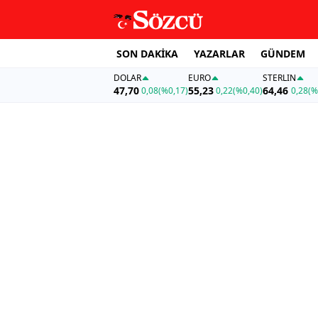
SON DAKİKA
YAZARLAR
GÜNDEM
DOLAR
EURO
STERLIN
47,70
55,23
64,46
0,08
(%0,17)
0,22
(%0,40)
0,28
(%