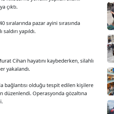
ya çıktı.
40 sıralarında pazar ayini sırasında
ı saldırı yapıldı.
Murat Cihan hayatını kaybederken, silahlı
Sesi Aç
ler yakalandı.
a bağlantısı olduğu tespit edilen kişilere
on düzenlendi. Operasyonda gözaltına
i.