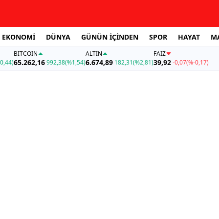
EKONOMİ
DÜNYA
GÜNÜN İÇİNDEN
SPOR
HAYAT
M
BITCOIN
ALTIN
FAİZ
65.262,16
6.674,89
39,92
0,44)
992,38
(%1,54)
182,31
(%2,81)
-0,07
(%-0,17)