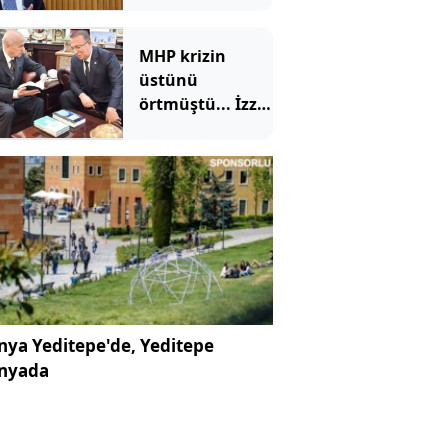
MHP krizin
üstünü
örtmüştü... İzzet
Ulvi Yönter'den
'imza' yerine
'mesaj' geldi
ya Yeditepe'de, Yeditepe
nyada