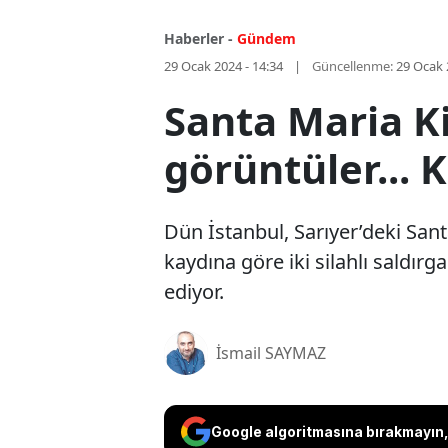
Haberler -
Gündem
29 Ocak 2024 - 14:34
Güncellenme:
29 Ocak 
Santa Maria Kil
görüntüler... 
Dün İstanbul, Sarıyer’deki Sant
kaydına göre iki silahlı saldırg
ediyor.
İsmail SAYMAZ
Google algoritmasına bırakmayın, 