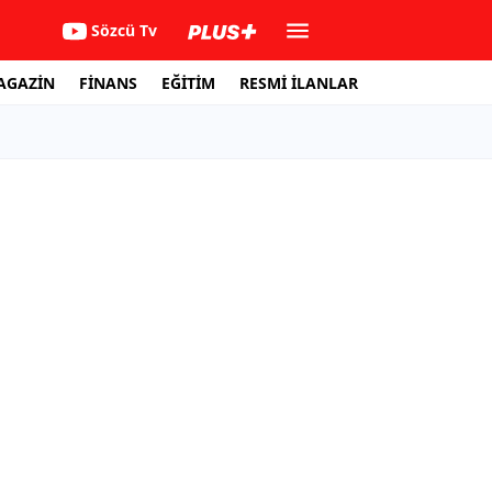
Sözcü Tv
AGAZİN
FİNANS
EĞİTİM
RESMİ İLANLAR