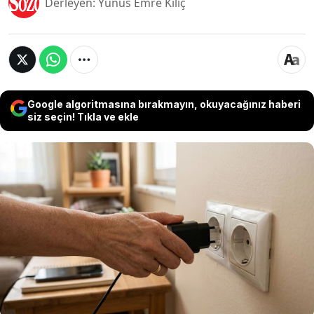
Derleyen: Yunus Emre Kılıç
Google algoritmasına bırakmayın, okuyacağınız haberi
siz seçin! Tıkla ve ekle
Akıllı telefonların şarj aletlerini kullanmasak da
her an kullanabileceğimiz için çoğunlukla prize
takılı ve hazır şekilde bırakıyoruz. Ancak bu
durum risk taşıyor. Umanlar tarafından yapılan
açıklamaya göre kullanılmayan şarj aletlerinin
prizden çıkarılması ve boşta utulması gerekiyor.