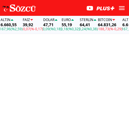
IN
FAİZ
DOLAR
EURO
STERLIN
BITCOIN
ALTIN
60,55
39,92
47,71
55,19
64,41
64.831,26
6.660,
,96
(%2,59)
-0,07
(%-0,17)
0,09
(%0,18)
0,18
(%0,32)
0,24
(%0,38)
-188,73
(%-0,29)
167,96
(