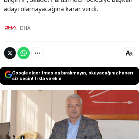
adayı olamayacağına karar verdi.
DHA
Google algoritmasına bırakmayın, okuyacağınız haberi
siz seçin! Tıkla ve ekle
Manisa'nın Saruhanlı ilçesinde, CHP adayı ve mevcut
belediye başkanı Zeki Bilgin'in adaylık başvurusu, 8
dakika geç kalındığı için İlçe Seçim Kurulu tarafından
kabul edilmemişti. Bilgin'in, istifa eden Saadet Partisi
Saruhanlı Belediye Başkan Adayı Sezai Zeytinli'nin
yerine bu partiden aday gösterilmesine AKP