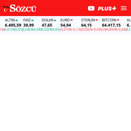
ALTIN
FAİZ
DOLAR
EURO
STERLIN
BITCOIN
ALTI
6.495,59
39,99
47,65
54,94
64,15
64.417,15
6.49
3,01
(%0,05)
0,04
(%0,09)
0,02
(%0,05)
-0,07
(%-0,13)
-0,03
(%-0,04)
-286,85
(%-0,44)
3,01
(