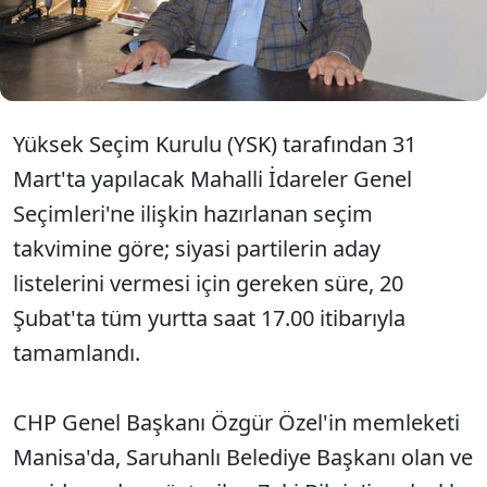
tarafından yapılan itiraz, İlçe Seçim Kurulu
tarafından kabul edildi. İlçe Seçim Kurulu Zeki
Bilgin'in, Saadet Partisi'nden belediye başkan adayı
olamayacağına karar verdi.
Yüksek Seçim Kurulu (YSK) tarafından 31
Mart'ta yapılacak Mahalli İdareler Genel
Seçimleri'ne ilişkin hazırlanan seçim
takvimine göre; siyasi partilerin aday
listelerini vermesi için gereken süre, 20
Şubat'ta tüm yurtta saat 17.00 itibarıyla
tamamlandı.
CHP Genel Başkanı Özgür Özel'in memleketi
Manisa'da, Saruhanlı Belediye Başkanı olan ve