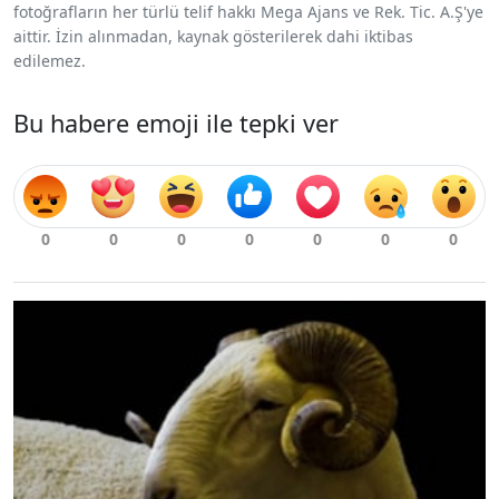
fotoğrafların her türlü telif hakkı Mega Ajans ve Rek. Tic. A.Ş'ye
aittir. İzin alınmadan, kaynak gösterilerek dahi iktibas
edilemez.
Bu habere emoji ile tepki ver