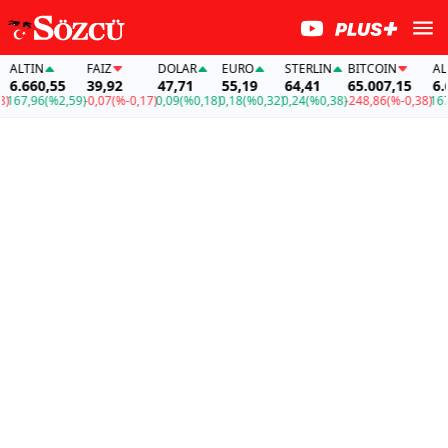
LTIN
FAİZ
DOLAR
EURO
STERLIN
BITCOIN
ALTIN
.660,55
39,92
47,71
55,19
64,41
65.007,15
6.660
7,96
(%2,59)
-0,07
(%-0,17)
0,09
(%0,18)
0,18
(%0,32)
0,24
(%0,38)
-248,86
(%-0,38)
167,96