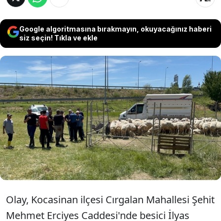
Google algoritmasına bırakmayın, okuyacağınız haberi
siz seçin! Tıkla ve ekle
Kayseri'de İlyas G.'nin kurbanlık satışından
elde ettiği 535 bin TL'si kimliği belirsiz kişi
ya da kişiler tarafından çalındı. Polis,
şüphelilerin yakalanması için çalışma
başlattı.
Olay, Kocasinan ilçesi Cırgalan Mahallesi Şehit
Mehmet Erciyes Caddesi'nde besici İlyas