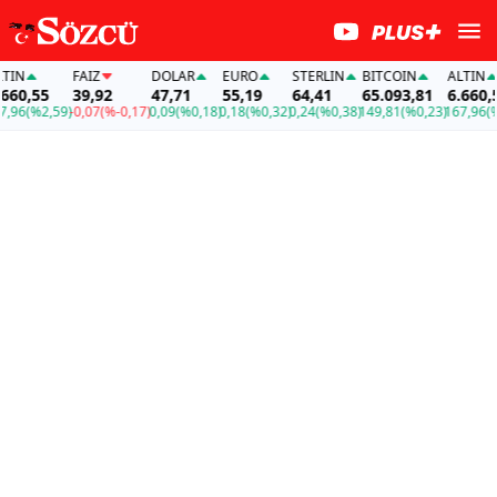
FAİZ
DOLAR
EURO
STERLIN
BITCOIN
ALTIN
55
39,92
47,71
55,19
64,41
65.093,81
6.660,55
%2,59)
-0,07
(%-0,17)
0,09
(%0,18)
0,18
(%0,32)
0,24
(%0,38)
149,81
(%0,23)
167,96
(%2,59)