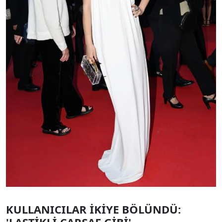
KULLANICILAR İKİYE BÖLÜNDÜ:
'LASTİKLİ ÇARŞAF GİBİ'