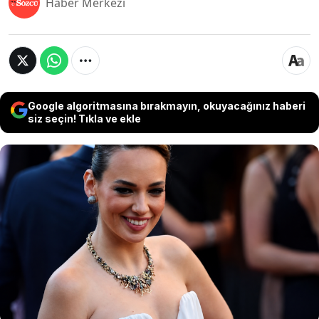
Haber Merkezi
Google algoritmasına bırakmayın, okuyacağınız haberi
siz seçin! Tıkla ve ekle
Seda Bakan, 79. Cannes Film Festivali’nde tercih
ettiği beyaz elbisesiyle sosyal medyanın gündem
oldu.. Ünlü oyuncunun kırmızı halı tarzı bazı
kullanıcılar tarafından beğeni toplarken, bazı
sosyal medya kullanıcıları ise elbise için “lastikli
çarşaf gibi” yorumunda bulundu.