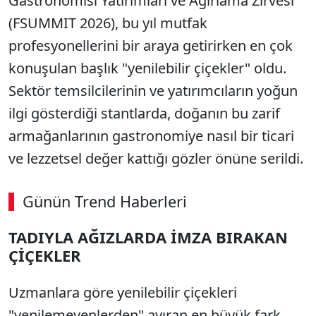
Gastronomisi Yatırımları ve Ağırlama Zirvesi
(FSUMMIT 2026), bu yıl mutfak
profesyonellerini bir araya getirirken en çok
konuşulan başlık "yenilebilir çiçekler" oldu.
Sektör temsilcilerinin ve yatırımcıların yoğun
ilgi gösterdiği stantlarda, doğanın bu zarif
armağanlarının gastronomiye nasıl bir ticari
ve lezzetsel değer kattığı gözler önüne serildi.
Günün Trend Haberleri
00:02
/ 09:08
TADIYLA AĞIZLARDA İMZA BIRAKAN
Sesi Aç
ÇİÇEKLER
Uzmanlara göre yenilebilir çiçekleri
"yenilemeyenlerden" ayıran en büyük fark,