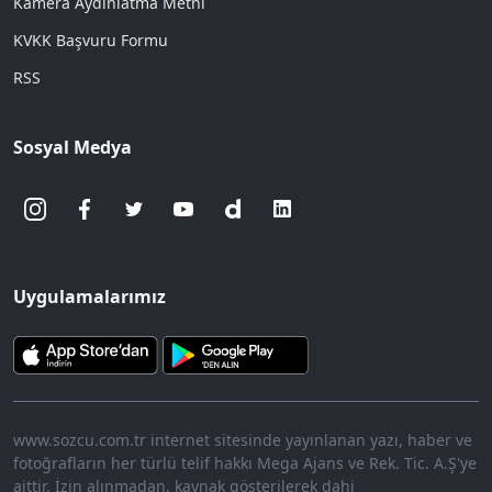
Kamera Aydınlatma Metni
KVKK Başvuru Formu
RSS
Sosyal Medya
Uygulamalarımız
www.sozcu.com.tr internet sitesinde yayınlanan yazı, haber ve
fotoğrafların her türlü telif hakkı Mega Ajans ve Rek. Tic. A.Ş'ye
aittir. İzin alınmadan, kaynak gösterilerek dahi