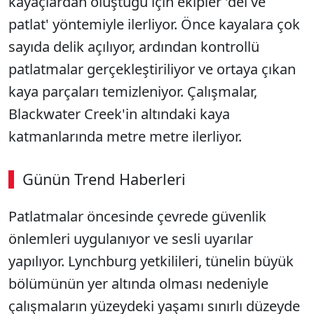
kayaçlardan oluştuğu için ekipler 'del ve
patlat' yöntemiyle ilerliyor. Önce kayalara çok
sayıda delik açılıyor, ardından kontrollü
patlatmalar gerçekleştiriliyor ve ortaya çıkan
kaya parçaları temizleniyor. Çalışmalar,
Blackwater Creek'in altındaki kaya
katmanlarında metre metre ilerliyor.
Günün Trend Haberleri
00:02
/ 09:08
Patlatmalar öncesinde çevrede güvenlik
Sesi Aç
önlemleri uygulanıyor ve sesli uyarılar
yapılıyor. Lynchburg yetkilileri, tünelin büyük
bölümünün yer altında olması nedeniyle
çalışmaların yüzeydeki yaşamı sınırlı düzeyde