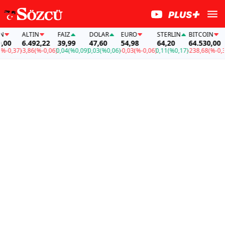
ALTIN
FAİZ
DOLAR
EURO
STERLIN
BITCOIN
0
6.492,22
39,99
47,60
54,98
64,20
64.530,00
0,37)
-3,86
(%-0,06)
0,04
(%0,09)
0,03
(%0,06)
-0,03
(%-0,06)
0,11
(%0,17)
-238,68
(%-0,37)
-