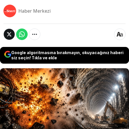
Haber Merkezi
Google algoritmasına bırakmayın, okuyacağınız haberi
siz seçin! Tıkla ve ekle
ABD'nin Virginia eyaletindeki Lynchburg
kentinde, yoğun yağışlarda yaşanan
kanalizasyon taşkınlarını azaltmak için dev bir
yer altı tüneli inşa ediliyor. Blackwater Creek
deresinin altından geçecek tünel için ekipler,
yerin yaklaşık 36 metre altında kaya tabakalarını
kontrollü patlatmalarla kazıyor.