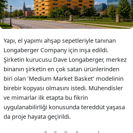
Uzaktan bakıldığında devasa bir sepet görünümü
veren bina, dünyanın en sıra dışı kurumsal
merkezlerinden biri olarak kabul ediliyor.
Yapı, el yapımı ahşap sepetleriyle tanınan
Longaberger Company için inşa edildi.
Şirketin kurucusu Dave Longaberger, merkez
binanın şirketin en çok satan ürünlerinden
biri olan 'Medium Market Basket' modelinin
birebir kopyası olmasını istedi. Mühendisler
ve mimarlar ilk etapta bu fikrin
uygulanabilirliği konusunda tereddüt yaşasa
da proje hayata geçirildi.