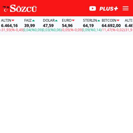
TIN
FAİZ
DOLAR
EURO
STERLIN
BITCOIN
ALTIN
464,16
39,99
47,59
54,96
64,19
64.692,00
6.464,
,93
(%-0,49)
0,04
(%0,09)
0,03
(%0,06)
-0,05
(%-0,09)
0,09
(%0,14)
-11,47
(%-0,02)
-31,93
(%