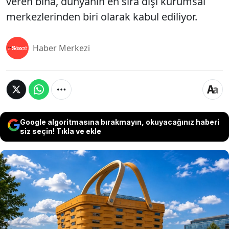
veren bina, dünyanın en sıra dışı kurumsal
merkezlerinden biri olarak kabul ediliyor.
Haber Merkezi
Google algoritmasına bırakmayın, okuyacağınız haberi
siz seçin! Tıkla ve ekle
ABD'nin Ohio eyaletindeki Newark kentinde
bulunan sıra dışı bir bina, mimarlık dünyasının en
dikkat çekici yapılarından biri olarak gösteriliyor.
Dev bir piknik sepetini andıran yedi katlı yapı,
yaklaşık 9 bin tonluk ağırlığı ve alışılmışın dışındaki
tasarımıyla yıllardır ziyaretçilerin ilgisini çekiyor.