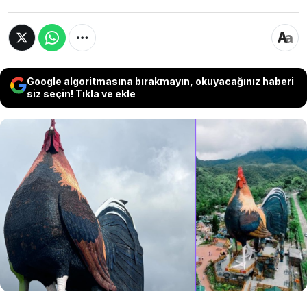
Google algoritmasına bırakmayın, okuyacağınız haberi
siz seçin! Tıkla ve ekle
Filipinler'in Negros Occidental eyaletindeki
Campuestohan Highland Resort'ta inşa edilen
35 metre yüksekliğindeki horoz şeklindeki
bina, dünyanın en yüksek horoz formundaki
yapısı olarak Guinness Rekorlar Kitabı'na girdi.