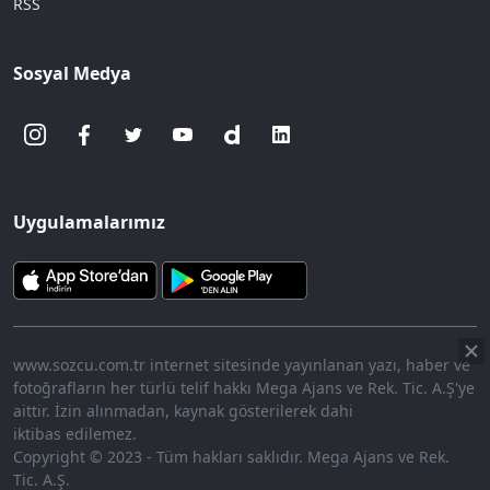
RSS
Sosyal Medya
Uygulamalarımız
www.sozcu.com.tr internet sitesinde yayınlanan yazı, haber ve
fotoğrafların her türlü telif hakkı Mega Ajans ve Rek. Tic. A.Ş'ye
aittir. İzin alınmadan, kaynak gösterilerek dahi
iktibas edilemez.
Copyright © 2023 - Tüm hakları saklıdır. Mega Ajans ve Rek.
Tic. A.Ş.