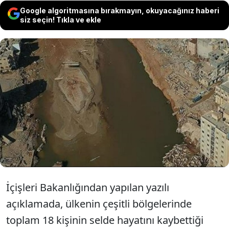
Google algoritmasına bırakmayın, okuyacağınız haberi
siz seçin! Tıkla ve ekle
Fas'ın güneydoğusunu etkisi altına alan
şiddetli yağışın neden olduğu sel
felaketinde hayatını kaybedenlerin sayısının
18' yükseldiği, 4 kişinin halen kayıp olduğu
belirtildi.
İçişleri Bakanlığından yapılan yazılı
açıklamada, ülkenin çeşitli bölgelerinde
toplam 18 kişinin selde hayatını kaybettiği