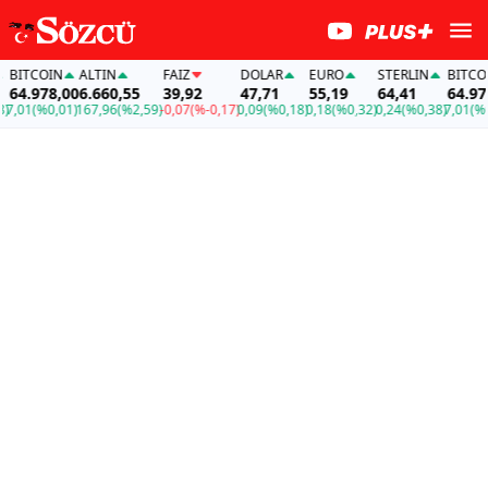
ITCOIN
ALTIN
FAİZ
DOLAR
EURO
STERLIN
BITCOIN
4.978,00
6.660,55
39,92
47,71
55,19
64,41
64.978,
,01
(%0,01)
167,96
(%2,59)
-0,07
(%-0,17)
0,09
(%0,18)
0,18
(%0,32)
0,24
(%0,38)
7,01
(%0,0