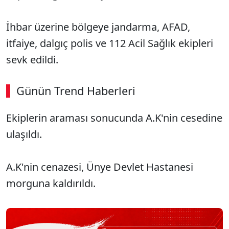
İhbar üzerine bölgeye jandarma, AFAD,
itfaiye, dalgıç polis ve 112 Acil Sağlık ekipleri
sevk edildi.
Günün Trend Haberleri
Ekiplerin araması sonucunda A.K'nin cesedine
SÖZCÜ SON DAKİKA
ulaşıldı.
A.K'nin cenazesi, Ünye Devlet Hastanesi
morguna kaldırıldı.