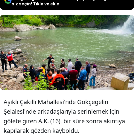
siz seçin! Tıkla ve ekle
Ordu Çaybaşı'nda serinlemek için
gölete girerek akıntıya kapılan 16
yaşındaki A.K. hayatını kaybetti.
Aşıklı Çakıllı Mahallesi'nde Gökçegelin
Şelalesi'nde arkadaşlarıyla serinlemek için
gölete giren A.K. (16), bir süre sonra akıntıya
kapılarak gözden kayboldu.