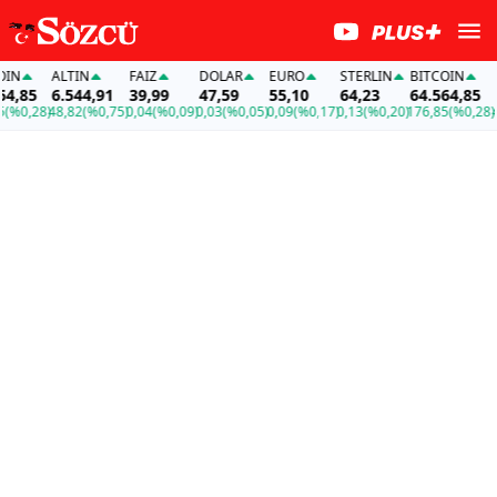
N
ALTIN
FAİZ
DOLAR
EURO
STERLIN
BITCOIN
AL
,85
6.544,91
39,99
47,59
55,10
64,23
64.564,85
6.
%0,28)
48,82
(%0,75)
0,04
(%0,09)
0,03
(%0,05)
0,09
(%0,17)
0,13
(%0,20)
176,85
(%0,28)
48