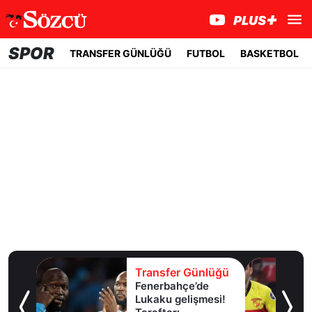
SPOR
TRANSFER GÜNLÜĞÜ
FUTBOL
BASKETBOL
lüğü
Transfer Günlüğü
Fenerbahçe’de
et için
Lukaku gelişmesi!