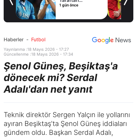
le
Taraftarı
1 gün önce
!
heyecanlandıran
hamle
Haberler
-
Futbol
Yayınlanma :
18 Mayıs 2026 - 17:27
Güncellenme :
18 Mayıs 2026 - 17:34
Şenol Güneş, Beşiktaş'a
dönecek mi? Serdal
Adalı'dan net yanıt
Teknik direktör Sergen Yalçın ile yollarını
ayıran Beşiktaş'ta Şenol Güneş iddiaları
gündem oldu. Başkan Serdal Adalı,