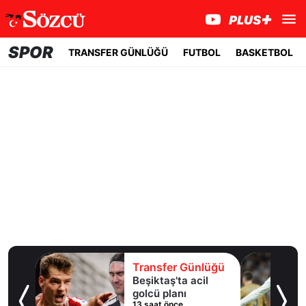
SPOR
TRANSFER GÜNLÜĞÜ
FUTBOL
BASKETBOL
lüğü
Transfer Günlüğü
 10
Beşiktaş'ta acil
an
golcü planı
13 saat önce