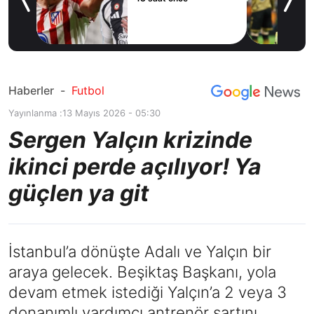
yor!
ov
Haberler
-
Futbol
Yayınlanma :
13 Mayıs 2026 - 05:30
Sergen Yalçın krizinde
ikinci perde açılıyor! Ya
güçlen ya git
İstanbul’a dönüşte Adalı ve Yalçın bir
araya gelecek. Beşiktaş Başkanı, yola
devam etmek istediği Yalçın’a 2 veya 3
donanımlı yardımcı antrenör şartını