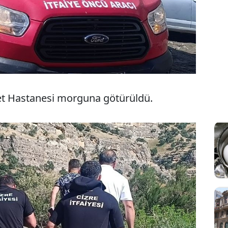
let Hastanesi morguna götürüldü.