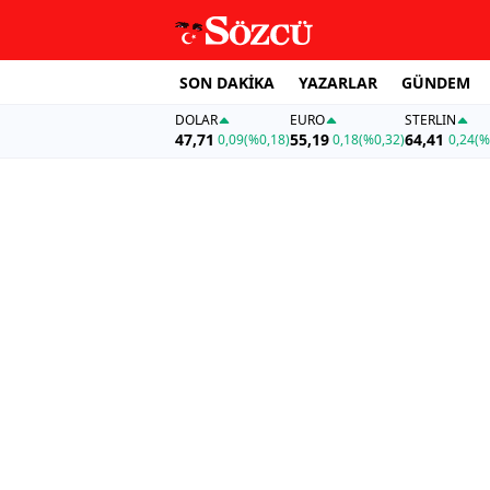
SON DAKİKA
YAZARLAR
GÜNDEM
DOLAR
EURO
STERLIN
47,71
55,19
64,41
0,09
(%0,18)
0,18
(%0,32)
0,24
(%