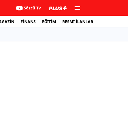
Sözcü Tv
AGAZİN
FİNANS
EĞİTİM
RESMİ İLANLAR