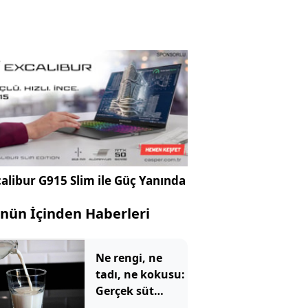
alibur G915 Slim ile Güç Yanında
nün İçinden Haberleri
Ne rengi, ne
tadı, ne kokusu:
Gerçek süt
sadece böyle