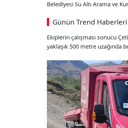
Belediyesi Su Altı Arama ve Kur
ABERİ OKU
➜
Günün Trend Haberleri
00:03
/ 08:06
Ekiplerin çalışması sonucu Çeti
yaklaşık 500 metre uzağında b