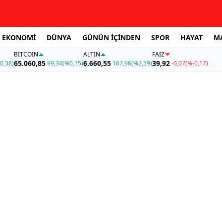
EKONOMİ
DÜNYA
GÜNÜN İÇİNDEN
SPOR
HAYAT
M
BITCOIN
ALTIN
FAİZ
65.060,85
6.660,55
39,92
0,38)
99,34
(%0,15)
167,96
(%2,59)
-0,07
(%-0,17)