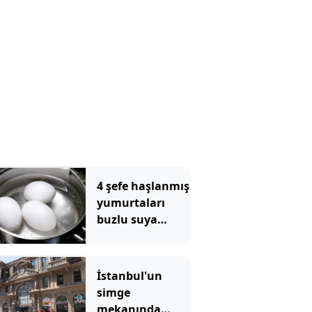
4 şefe haşlanmış
yumurtaları
buzlu suya
batırmanın
doğru olup
olmadığı
İstanbul'un
soruldu, hepsi
simge
aynı şeyi söyledi
mekanında