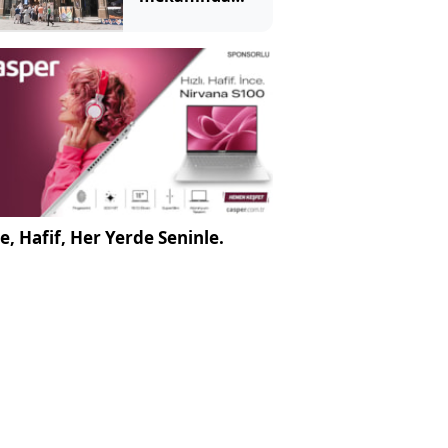
tartışma
yaratan
görüntü
e, Hafif, Her Yerde Seninle.