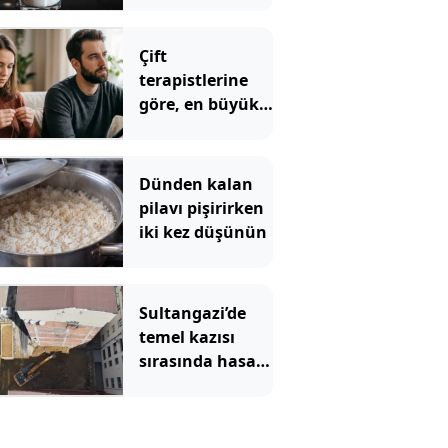
anlaşılıyor
Çift
terapistlerine
göre, en büyük
kız çocuklarının
en sık
karşılaştığı 5
Dünden kalan
ilişki sorunu
pilavı pişirirken
iki kez düşünün
Sultangazi’de
temel kazısı
sırasında hasar
gören 2 bina
tahliye edildi