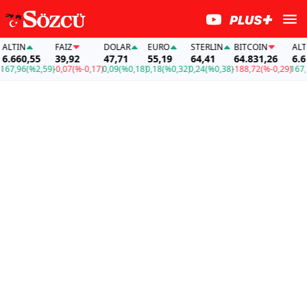
TIN
FAİZ
DOLAR
EURO
STERLIN
BITCOIN
ALTIN
660,55
39,92
47,71
55,19
64,41
64.831,26
6.660
7,96
(%2,59)
-0,07
(%-0,17)
0,09
(%0,18)
0,18
(%0,32)
0,24
(%0,38)
-188,72
(%-0,29)
167,96