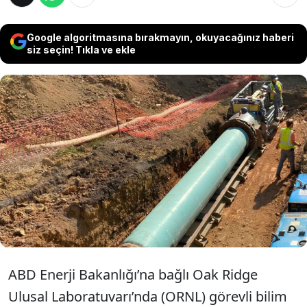
Google algoritmasına bırakmayın, okuyacağınız haberi
siz seçin! Tıkla ve ekle
ABD’deki Oak Ridge Ulusal Laboratuvarı
araştırmacıları, geleneksel sismik tarama
yöntemini tersine çevirerek yer altındaki
gizli tünel ve boşlukları tespit eden bir
yöntem geliştirdi.
ABD Enerji Bakanlığı’na bağlı Oak Ridge
Ulusal Laboratuvarı’nda (ORNL) görevli bilim