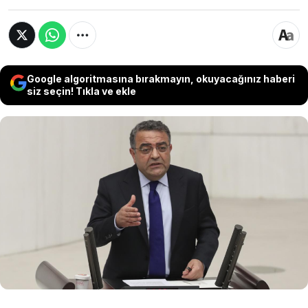
Google algoritmasına bırakmayın, okuyacağınız haberi
siz seçin! Tıkla ve ekle
CHP Diyarbakır Milletvekili Sezgin Tanrıkulu,
buğday ve arpa alım fiyatlarına tepki
göstererek, "Toprak Mahsulleri Ofisi’nin
üzerinde, 'TMO çiftçinin kara gün dostudur'
yazardı. Kara gün dostu değil, sofrasındaki
ekmeğin düşmanı haline dönüşmüş durumda"
dedi.