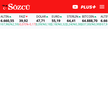
TIN
FAİZ
DOLAR
EURO
STERLIN
BITCOIN
ALTIN
660,55
39,92
47,71
55,19
64,41
64.888,70
6.660,
7,96
(%2,59)
-0,07
(%-0,17)
0,09
(%0,18)
0,18
(%0,32)
0,24
(%0,38)
637,00
(%0,99)
167,96
(%