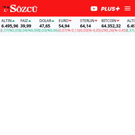
TIN
FAİZ
DOLAR
EURO
STERLIN
BITCOIN
ALTIN
495,96
39,99
47,65
54,94
64,14
64.352,32
6.495,
37
(%0,05)
0,04
(%0,09)
0,03
(%0,06)
-0,07
(%-0,13)
-0,03
(%-0,05)
-290,26
(%-0,45)
3,37
(%0,