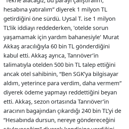
“Tekne alacağız, bu parayı çalıştıralım,
hesabına yatıralım” diyerek 1 milyon TL
getirdiğini öne sürdü. Uysal T. ise 1 milyon
TL’lik iddiayı reddederken, 'otelde sorun
yaşamamak için yardım bahanesiyle' Murat
Akkaş aracılığıyla 60 bin TL gönderdiğini
kabul etti. Akkaş ayrıca, Tanrıöver’in
talimatıyla otelden 500 bin TL talep ettiğini
ancak otel sahibinin, “Ben SGK’ya bilgisayar
aldım, yeterince para verdim, daha vermem”
diyerek ödeme yapmayı reddettiğini beyan
etti. Akkaş, sezon ortasında Tanrıöver’in
aracının bagajından çıkardığı 240 bin TL’yi de
“Hesabında dursun, nereye göndereceğini