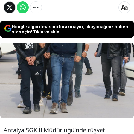
Google algoritmasına bırakmayın, okuyacağınız haberi
siz seçin! Tıkla ve ekle
Antalya'da yürütülen "rüşvet" soruşturması
kapsamında SGK İl Müdürü Mehmet
Tanrıöver ile iki şüpheli tutuklandı. Dosyada
bahsedilen paranın 5 milyon liranın üzerinde
olduğu iddia edildi.
Antalya SGK İl Müdürlüğü'nde rüşvet