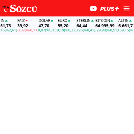
FAİZ
DOLAR
EURO
STERLIN
BITCOIN
ALTIN
,73
39,92
47,70
55,20
64,44
64.995,99
6.661,73
(%2,61)
-0,07
(%-0,17)
0,07
(%0,15)
0,18
(%0,33)
0,26
(%0,41)
329,98
(%0,51)
169,15
(%2,61