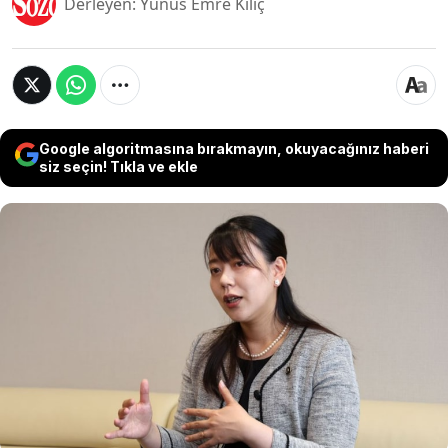
Derleyen: Yunus Emre Kılıç
Google algoritmasına bırakmayın, okuyacağınız haberi
siz seçin! Tıkla ve ekle
Seçilmesi ile birlikte ilklerin başkanı olan kadın
belediye başkanı bir ilke daha imza attı. Göreve
gelen en genç kadın belediye başkanı olan 35
yaşındaki yetkili annelik izni kullanacak olmasıyla
kendinden söz ettirdi. Yetkili bu izinle birlikte
ülkesinde ilk kez annelik izni kullanan belediye
başkanı olacak.