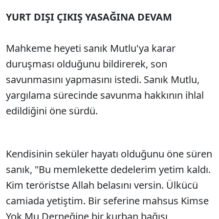
YURT DIŞI ÇIKIŞ YASAĞINA DEVAM
SÖZCÜ SON DAKİKA
Mahkeme heyeti sanık Mutlu'ya karar
duruşması olduğunu bildirerek, son
savunmasını yapmasını istedi. Sanık Mutlu,
yargılama sürecinde savunma hakkının ihlal
edildiğini öne sürdü.
Kendisinin seküler hayatı olduğunu öne süren
sanık, "Bu memlekette dedelerim yetim kaldı.
Kim teröristse Allah belasını versin. Ülkücü
camiada yetiştim. Bir seferine mahsus Kimse
Yok Mu Derneğine bir kurban bağışı