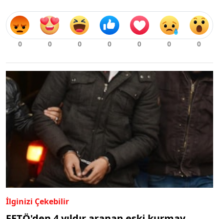
İlginizi Çekebilir
FETÖ'den 4 yıldır aranan eski kurmay