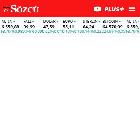
IN
FAİZ
DOLAR
EURO
STERLIN
BITCOIN
ALTIN
59,88
39,99
47,59
55,11
64,24
64.570,99
6.559,88
9
(%0,98)
0,04
(%0,09)
0,02
(%0,04)
0,10
(%0,19)
0,14
(%0,22)
224,99
(%0,35)
63,79
(%0,98)