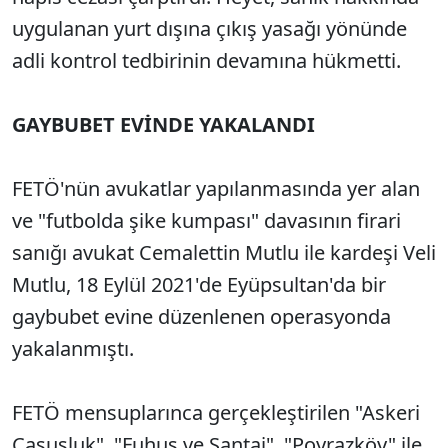
uygulanan yurt dışına çıkış yasağı yönünde
adli kontrol tedbirinin devamına hükmetti.
GAYBUBET EVİNDE YAKALANDI
FETÖ'nün avukatlar yapılanmasında yer alan
ve "futbolda şike kumpası" davasının firari
sanığı avukat Cemalettin Mutlu ile kardeşi Veli
Mutlu, 18 Eylül 2021'de Eyüpsultan'da bir
gaybubet evine düzenlenen operasyonda
yakalanmıştı.
FETÖ mensuplarınca gerçekleştirilen "Askeri
Casusluk", "Fuhuş ve Şantaj", "Poyrazköy" ile