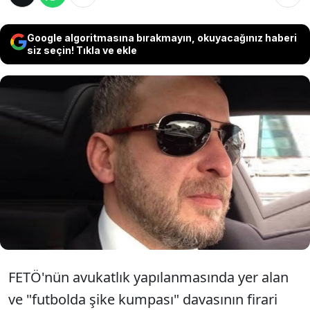
Google algoritmasına bırakmayın, okuyacağınız haberi
siz seçin! Tıkla ve ekle
FETÖ'nün avukatlık yapılanmasında yer aldığı
ve futbolda şike kumpası davasının firari
sanığıyken gaybubet evinde yakalandığı
iddiasıyla yargılanan avukat Cemalettin Mutlu
7 yıl 6 ay hapis cezası aldı.
FETÖ'nün avukatlık yapılanmasında yer alan
ve "futbolda şike kumpası" davasının firari