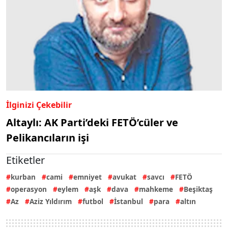
İlginizi Çekebilir
Altaylı: AK Parti’deki FETÖ’cüler ve
Pelikancıların işi
Etiketler
kurban
cami
emniyet
avukat
savcı
FETÖ
operasyon
eylem
aşk
dava
mahkeme
Beşiktaş
Az
Aziz Yıldırım
futbol
İstanbul
para
altın