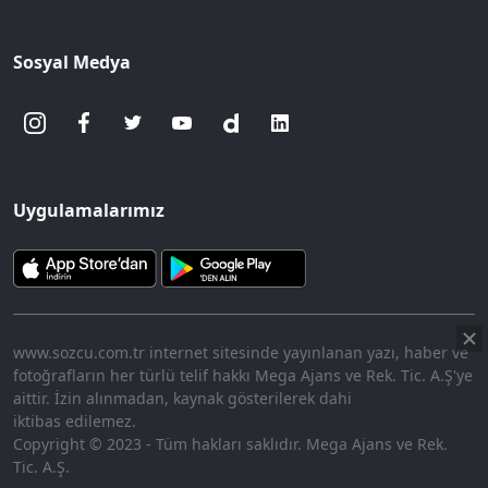
Sosyal Medya
Uygulamalarımız
www.sozcu.com.tr internet sitesinde yayınlanan yazı, haber ve
fotoğrafların her türlü telif hakkı Mega Ajans ve Rek. Tic. A.Ş'ye
aittir. İzin alınmadan, kaynak gösterilerek dahi
iktibas edilemez.
Copyright © 2023 - Tüm hakları saklıdır. Mega Ajans ve Rek.
Tic. A.Ş.
360p
Loaded
:
Sesi