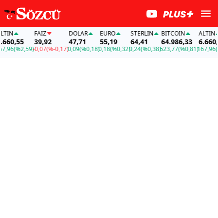
TIN
FAİZ
DOLAR
EURO
STERLIN
BITCOIN
ALTIN
660,55
39,92
47,71
55,19
64,41
64.986,33
6.660,5
,96
(%2,59)
-0,07
(%-0,17)
0,09
(%0,18)
0,18
(%0,32)
0,24
(%0,38)
523,77
(%0,81)
167,96
(%