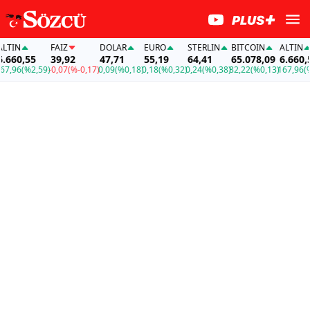
IN
FAİZ
DOLAR
EURO
STERLIN
BITCOIN
ALTIN
60,55
39,92
47,71
55,19
64,41
65.078,09
6.660,55
96
(%2,59)
-0,07
(%-0,17)
0,09
(%0,18)
0,18
(%0,32)
0,24
(%0,38)
82,22
(%0,13)
167,96
(%2,