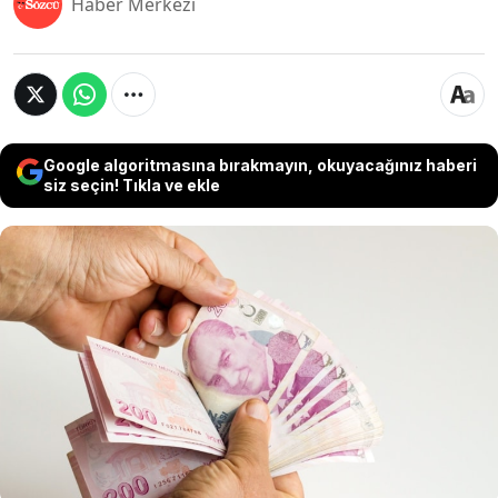
Haber Merkezi
Google algoritmasına bırakmayın, okuyacağınız haberi
siz seçin! Tıkla ve ekle
Geçmiş dönemlerdeki nokta atışı tahminleriyle
tanınan SGK Uzmanı Özgür Erdursun,
milyonlarca memur ve emeklinin merakla
beklediği Temmuz 2026 zam oranları için
beklenen rakamları açıkladı. Erdursun, en düşük
emekli maaşına dair de kritik bir yasal
düzenleme uyarısında bulundu.