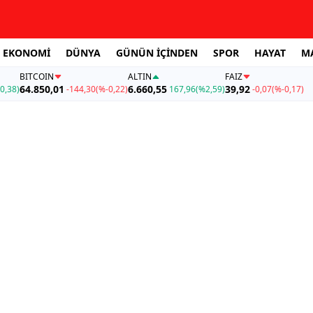
EKONOMİ
DÜNYA
GÜNÜN İÇİNDEN
SPOR
HAYAT
M
BITCOIN
ALTIN
FAİZ
64.850,01
6.660,55
39,92
0,38)
-144,30
(%-0,22)
167,96
(%2,59)
-0,07
(%-0,17)