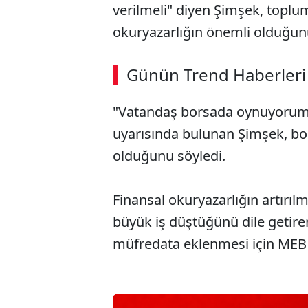
verilmeli" diyen Şimşek, toplu
okuryazarlığın önemli olduğun
ABERİ OKU
➜
Günün Trend Haberleri
00:02
/ 09:15
"Vatandaş borsada oynuyorum d
uyarısında bulunan Şimşek, bor
olduğunu söyledi.
Finansal okuryazarlığın artırılm
büyük iş düştüğünü dile getire
müfredata eklenmesi için MEB v