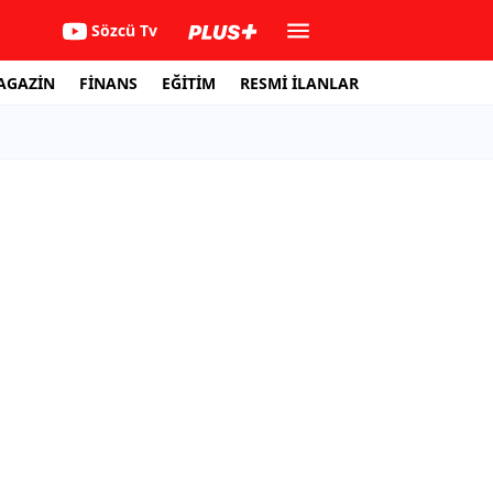
Sözcü Tv
AGAZİN
FİNANS
EĞİTİM
RESMİ İLANLAR