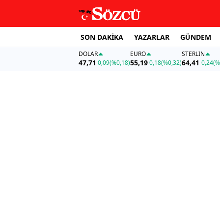
SON DAKİKA
YAZARLAR
GÜNDEM
DOLAR
EURO
STERLIN
47,71
55,19
64,41
0,09
(%0,18)
0,18
(%0,32)
0,24
(%