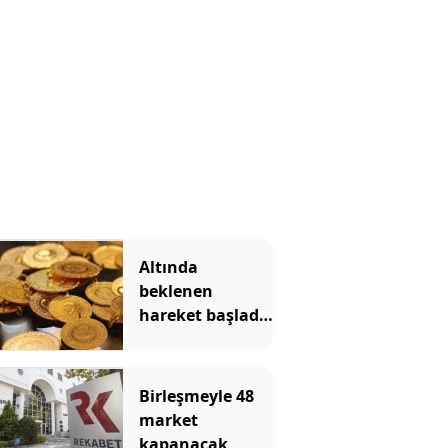
Altında
beklenen
hareket başladı!
Gram altın hızla
yükseliyor
Birleşmeyle 48
market
kapanacak