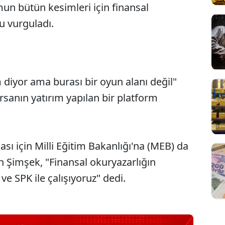
mun bütün kesimleri için finansal
u vurguladı.
iyor ama burası bir oyun alanı değil"
Sesi Aç
sanın yatırım yapılan bir platform
ası için Milli Eğitim Bakanlığı'na (MEB) da
n Şimşek, "Finansal okuryazarlığın
e SPK ile çalışıyoruz" dedi.