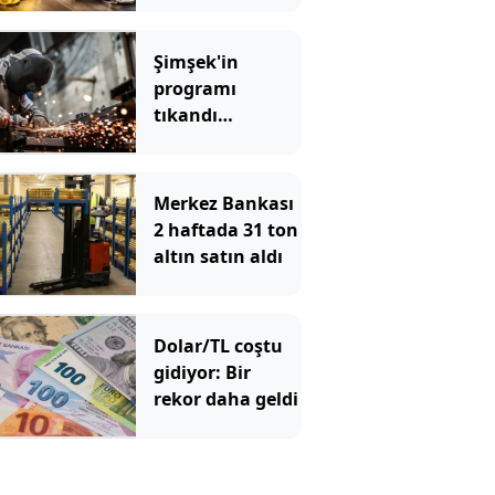
Şimşek'in
programı
tıkandı
değiştirin
Merkez Bankası
2 haftada 31 ton
altın satın aldı
Dolar/TL coştu
gidiyor: Bir
rekor daha geldi