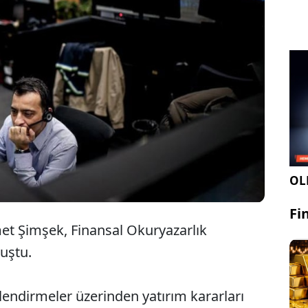
Hazine ve Maliye Bakanı Mehmet Şimşek, "Algı
öyle olabilir ama borsa oyun alanı değil"
uyarısında bulundu.
OLE
Fi
t Şimşek, Finansal Okuryazarlık
nuştu.
rlendirmeler üzerinden yatırım kararları