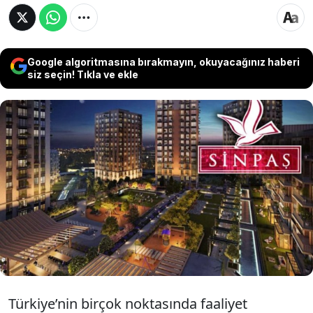
Google algoritmasına bırakmayın, okuyacağınız haberi
siz seçin! Tıkla ve ekle
Faizsiz finansman modeliyle Türkiye
genelinde büyümesini sürdüren Sinpaş Yapı
Tasarruf Sandığı (Sinpaş YTS), yaygınlaşan
hizmet ağı ve artan operasyonel
kapasitesiyle dikkat çekiyor.
Türkiye’nin birçok noktasında faaliyet