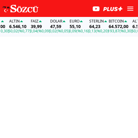
ALTIN
FAİZ
DOLAR
EURO
STERLIN
BITCOIN
ALTIN
6.546,10
39,99
47,59
55,10
64,23
64.572,00
6.54
30)
50,02
(%0,77)
0,04
(%0,09)
0,02
(%0,05)
0,09
(%0,16)
0,13
(%0,20)
193,87
(%0,30)
50,02
(