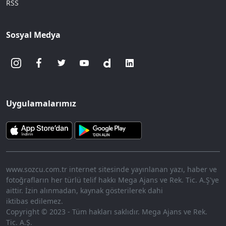
RSS
Sosyal Medya
Uygulamalarımız
www.sozcu.com.tr internet sitesinde yayınlanan yazı, haber ve
fotoğrafların her türlü telif hakkı Mega Ajans ve Rek. Tic. A.Ş'ye
aittir. İzin alınmadan, kaynak gösterilerek dahi
iktibas edilemez.
Copyright © 2023 - Tüm hakları saklıdır. Mega Ajans ve Rek.
Tic. A.Ş.