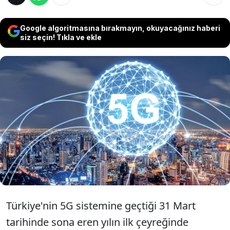
Google algoritmasına bırakmayın, okuyacağınız haberi
siz seçin! Tıkla ve ekle
5G’ye geçilen yılın ilk çeyreğinde borsaya açık
iki operatör şirketten Turkcell’in net borcu 3’e,
Türk Telekom’un da yaklaşık 2’ye katlandı.
Artan borçların, vatandaşın faturalarını
etkileyip etkilemeyeceği belirsiz.
Türkiye'nin 5G sistemine geçtiği 31 Mart
tarihinde sona eren yılın ilk çeyreğinde