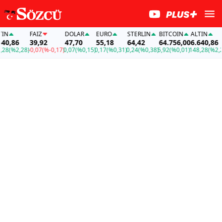
N
FAİZ
DOLAR
EURO
STERLIN
BITCOIN
ALTIN
0,86
39,92
47,70
55,18
64,42
64.756,00
6.640,86
8
(%2,28)
-0,07
(%-0,17)
0,07
(%0,15)
0,17
(%0,31)
0,24
(%0,38)
5,92
(%0,01)
148,28
(%2,28)