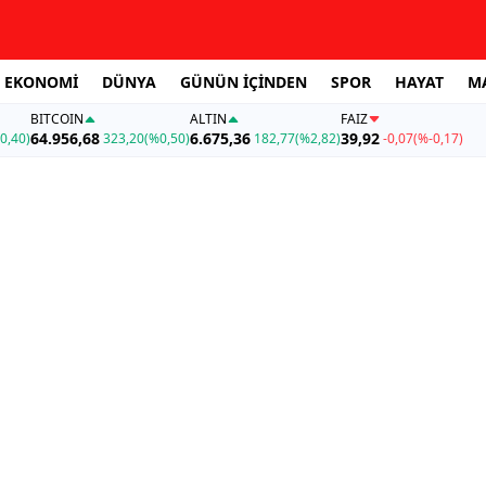
EKONOMİ
DÜNYA
GÜNÜN İÇİNDEN
SPOR
HAYAT
M
BITCOIN
ALTIN
FAİZ
64.956,68
6.675,36
39,92
0,40)
323,20
(%0,50)
182,77
(%2,82)
-0,07
(%-0,17)