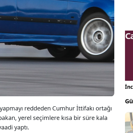
l seçimlerde AKP ile ittifak yapmayı reddeden
ur İttifakı ortağı YRP’nin Genel Başkanı Fatih
kan, siyaset sahnesindeki en uçuk vaadi yaptı.
İnc
Gü
ak yapmayı reddeden Cumhur İttifakı ortağı
akan, yerel seçimlere kısa bir süre kala
vaadi yaptı.