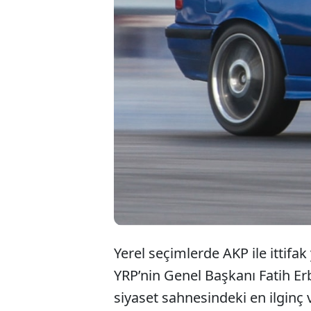
Yere
Cumh
Erba
Yerel seçimlerde AKP ile ittif
YRP’nin Genel Başkanı Fatih Erb
siyaset sahnesindeki en ilginç 