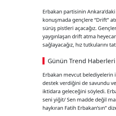
Erbakan partisinin Ankara’daki 
konuşmada gençlere “Drift’’ atm
sürüş pistleri açacağız. Gençl
yaygınlaşan drift atma heyecan
sağlayacağız, hız tutkularını t
ABERİ OKU
➜
Günün Trend Haberleri
00:02
/ 08:15
Erbakan mevcut belediyelerin iç
destek verdiğini de savundu ve 
iktidara geleceğini söyledi. Erb
seni yiğit/ Sen madde değil m
haykıran Fatih Erbakan’sın” dize