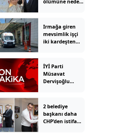
ölümüne neden
olan ilaçlama
faciasında şok
edici detaylar
Irmağa giren
ortaya çıktı
mevsimlik işçi
iki kardeşten
biri öldü
diğerinin
durumu ağır
İYİ Parti
Müsavat
Dervişoğlu
Çerçeve Yasa'yı
görüşen Süreç
Komisyonu
2 belediye
hakkında SÖZCÜ
başkanı daha
TV'ye konuştu
CHP’den istifa
etti: YENİ
Parti’ye