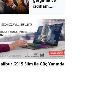
gerginlik ve
izdiham...
Ezilme tehlikesi
geçirdiler
alibur G915 Slim ile Güç Yanında