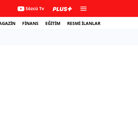
Sözcü Tv
AGAZİN
FİNANS
EĞİTİM
RESMİ İLANLAR