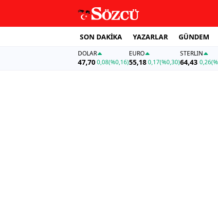
SON DAKİKA
YAZARLAR
GÜNDEM
DOLAR
EURO
STERLIN
47,70
55,18
64,43
0,08
(%0,16)
0,17
(%0,30)
0,26
(%